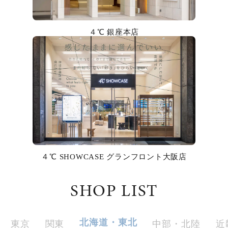
カラー
４℃ 銀座本店
誕生石
モチーフ
石の色
ファッションテイスト
着用シーン
４℃ SHOWCASE グランフロント大阪店
コレクション
SHOP LIST
レディース
～
リングサイズ
北海道・東北
東京
関東
中部・北陸
近