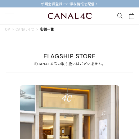
新規会員登録でお得な情報を配信！
キーワードで検索する
TOP
CANAL４℃
店舗一覧
人気検索キーワード
FLAGSHIP STORE
#summer
#ダイヤモンド ネックレス
#くまのプーさん
※CANAL４℃の取り扱いはございません。
#ペア
#エタニティ
ブランド
Canal４℃
カテゴリー
すべてのジュエリー
素材