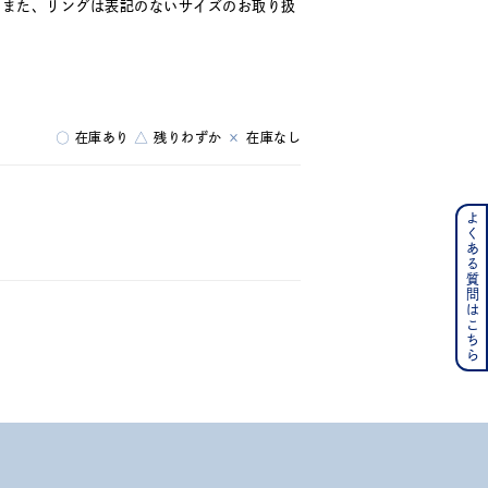
。また、リングは表記のないサイズのお取り扱
○
在庫あり
△
残りわずか
×
在庫なし
よくある質問はこちら
ンレス
その他
の誕生石
6月の誕生石
月の誕生石
12月の誕生石
ムーン
フラワー