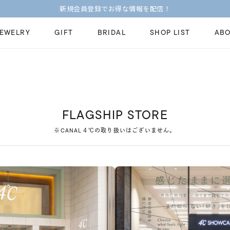
新規会員登録でお得な情報を配信！
JEWELRY
GIFT
BRIDAL
SHOP LIST
ABO
ピンキーリング
ピアス
Fashion Jewelry
Brid
ペアネックレス
ペアリング
プレゼントガイド
永久
FLAGSHIP STORE
新着商品
限定ジュエリ
ジュエリーケア
ブラ
※CANAL４℃の取り扱いはございません。
ーチ
アジャスター
ブライダルリ
法人のお客様
ブラ