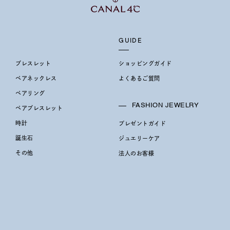
ホワイト
ピンク
パープル
ブルー
グリーン
マルチカラー
GUIDE
ブレスレット
ショッピングガイド
ニン
エレガント
カジュアル
フォーマル
モード
ペアネックレス
よくあるご質問
ペアリング
ス
ご褒美
記念日
誕生日
気分転換
デート
FASHION JEWELRY
ペアブレスレット
時計
プレゼントガイド
ジュエリー
腕周りジュエリー
ペアジュエリー
ベストセ
誕生石
ジュエリーケア
ンラインショップ限定
その他
法人のお客様
～
～