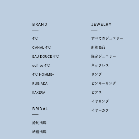
クリア
石の色
レッド
BRAND
JEWELRY
4℃
すべてのジュエリー
ファッションテイスト
フェミ
CANAL 4℃
新着商品
EAU DOUCE４℃
限定ジュエリー
着用シーン
オフィ
cofl by 4℃
ネックレス
4℃ HOMME+
リング
耳周り
コレクション
RUGIADA
ピンキーリング
公式オ
KAKERA
ピアス
イヤリング
レディース
BRIDAL
リングサイズ
イヤーカフ
婚約指輪
メンズ
結婚指輪
リングサイズ