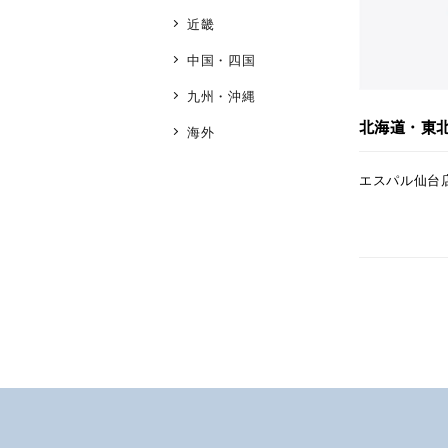
近畿
ブランド
中国・四国
九州・沖縄
北海道・東
海外
カテゴリー
エスパル仙台
素材
プラチ
カラー
イエロ
1月の
誕生石
7月の
しずく
モチーフ
クロス