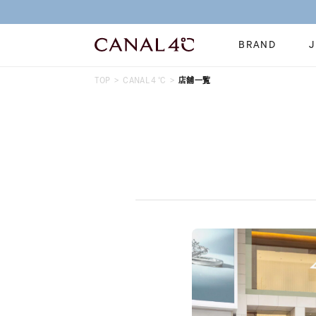
BRAND
TOP
CANAL４℃
店舗一覧
ネックレス
リング
Online Shop
イヤーカフ
ブレスレット
ショッピングガイド
時計
誕生石
よくあるご質問
すべてのジュエリー
ジュエリーポ