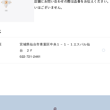
店舗にお問い合わせの際は品番をお伝えください
いはございません。
北
店
宮城県仙台市青葉区中央１－１－１エスパル仙
ナ
K18
K10
K7
ゴールド
シルバー
ステ
〇
台 ２Ｆ
022-721-2461
ーカラー
ピンクカラー
ホワイトカラー
トリプルカラー
誕生石
2月の誕生石
3月の誕生石
4月の誕生石
5月
誕生石
8月の誕生石
9月の誕生石
10月の誕生石
11
リセット
絞り込んで検索する
ハート
一粒
三石
パヴェ
ライン
馬蹄
ダブルループ
星座
イニシャル
リボン
その他