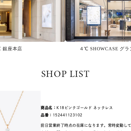
℃ 銀座本店
４℃ SHOWCASE 
SHOP LIST
商品名：
K18ピンクゴールド ネックレス
品番：
152441123102
#ハーフエタニティリング
#エタニティ
#ダイヤモンド ネックレス
前日営業終了時点の在庫になります。常時変動し