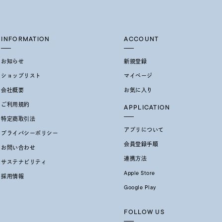
イエロー
ブラウン
INFORMATION
ACCOUNT
お知らせ
新規登録
シンプル
ユニセックス
ショップリスト
マイページ
会社概要
お気に入り
結婚式
推し活
ご利用規約
APPLICATION
特定商取引法
レクション
アプリについて
プライバシーポリシー
会員登録手順
お問い合わせ
連携方法
サステナビリティ
Apple Store
採用情報
Google Play
FOLLOW US