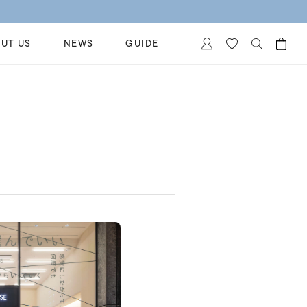
UT US
NEWS
GUIDE
カートに商品がありません。
イヤリング
al Jewelry
ペアブレスレット
保証
ー
ベストセラー
イダルサービス
ングはこちら
イダルリングの選び方