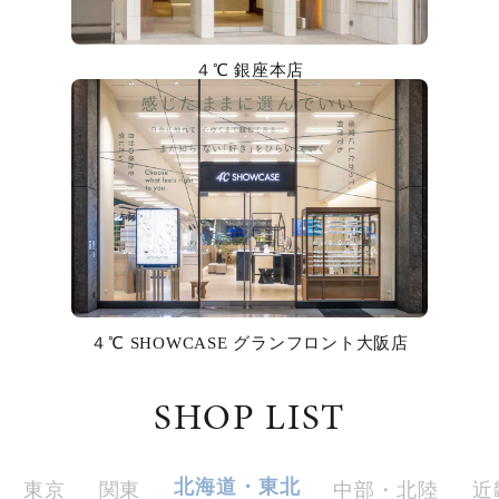
カラー
４℃ 銀座本店
誕生石
モチーフ
石の色
ファッションテイスト
着用シーン
４℃ SHOWCASE グランフロント大阪店
コレクション
SHOP LIST
レディース
～
リングサイズ
北海道・東北
東京
関東
中部・北陸
近