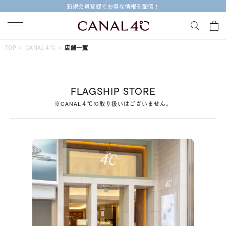
新規会員登録でお得な情報を配信！
キーワードで検索する
TOP
CANAL４℃
店舗一覧
人気検索キーワード
FLAGSHIP STORE
#ペア
#ハーフエタニティリング
#エタニティ
※CANAL４℃の取り扱いはございません。
#ダイヤモンド ネックレス
#eギフト
ブランド
Canal４℃
カテゴリー
すべてのジュエリー
素材