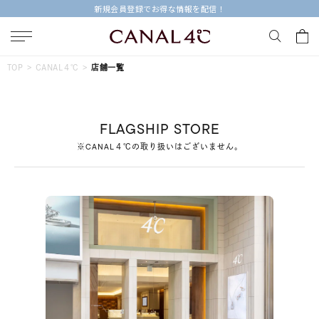
新規会員登録でお得な情報を配信！
キーワードで検索する
TOP
CANAL４℃
店舗一覧
人気検索キーワード
FLAGSHIP STORE
#ペア
#eギフト
#ハーフエタニティリング
#刻印可
※CANAL４℃の取り扱いはございません。
#メンズ ネックレス
ブランド
Canal４℃
カテゴリー
すべてのジュエリー
素材