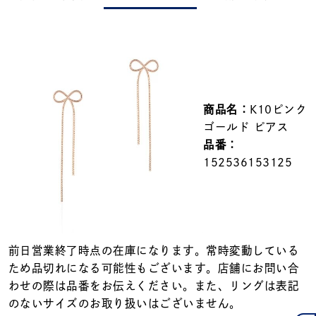
メンズ
～
リングサイズ
価格
¥0
¥400,000
商品名：
K10ピンク
ゴールド ピアス
在庫
在庫ありのみ
すべて表示
品番：
152536153125
前日営業終了時点の在庫になります。常時変動している
ため品切れになる可能性もございます。店舗にお問い合
わせの際は品番をお伝えください。また、リングは表記
のないサイズのお取り扱いはございません。