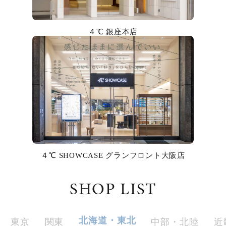
カラー
４℃ 銀座本店
誕生石
モチーフ
石の色
ファッションテイスト
着用シーン
４℃ SHOWCASE グランフロント大阪店
コレクション
SHOP LIST
レディース
～
リングサイズ
北海道・東北
東京
関東
中部・北陸
近