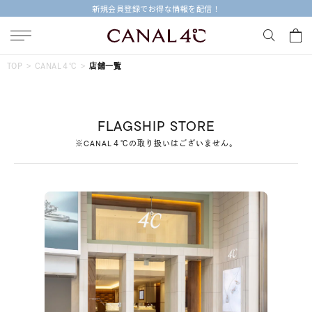
新規会員登録でお得な情報を配信！
キーワードで検索する
TOP
CANAL４℃
店舗一覧
人気検索キーワード
FLAGSHIP STORE
#summer
#ダイヤモンド ネックレス
#くまのプーさん
※CANAL４℃の取り扱いはございません。
#ペア
#エタニティ
ブランド
Canal４℃
カテゴリー
すべてのジュエリー
素材