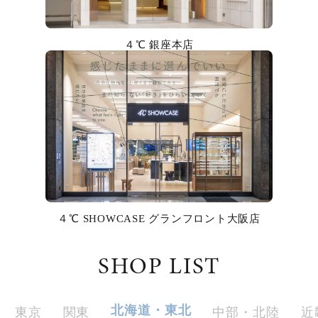
カラー
４℃ 銀座本店
誕生石
モチーフ
石の色
ファッションテイスト
着用シーン
４℃ SHOWCASE グランフロント大阪店
コレクション
SHOP LIST
レディース
～
リングサイズ
北海道・東北
東京
関東
中部・北陸
近