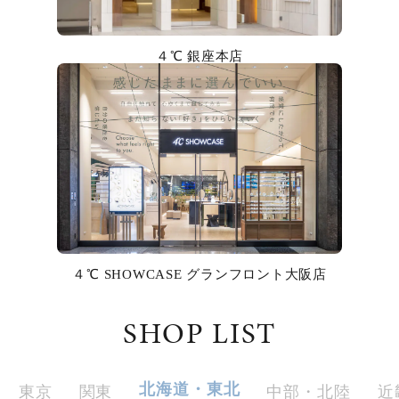
カラー
４℃ 銀座本店
誕生石
モチーフ
石の色
ファッションテイスト
着用シーン
４℃ SHOWCASE グランフロント大阪店
コレクション
SHOP LIST
レディース
～
リングサイズ
北海道・東北
東京
関東
中部・北陸
近