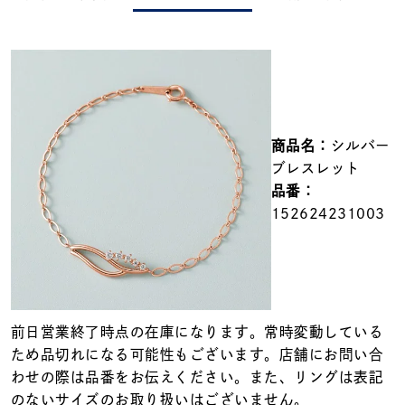
メンズ
～
リングサイズ
価格
¥0
¥400,000
商品名：
シルバー
在庫
在庫ありのみ
すべて表示
ブレスレット
品番：
152624231003
前日営業終了時点の在庫になります。常時変動している
ため品切れになる可能性もございます。店舗にお問い合
わせの際は品番をお伝えください。また、リングは表記
のないサイズのお取り扱いはございません。