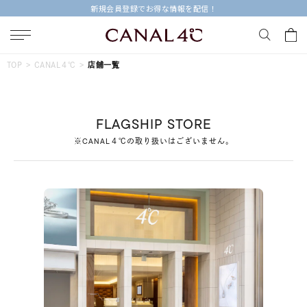
新規会員登録でお得な情報を配信！
キーワードで検索する
TOP
CANAL４℃
店舗一覧
人気検索キーワード
FLAGSHIP STORE
#ペア
#ハーフエタニティリング
#エタニティ
※CANAL４℃の取り扱いはございません。
#ダイヤモンド ネックレス
#eギフト
ブランド
Canal４℃
カテゴリー
すべてのジュエリー
素材