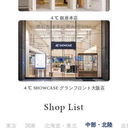
カラー
４℃ 銀座本店
誕生石
モチーフ
石の色
ファッションテイスト
着用シーン
４℃ SHOWCASE グランフロント大阪店
コレクション
Shop List
レディース
～
リングサイズ
中部・北陸
東京
関東
北海道・東北
近