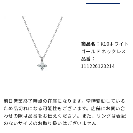
メンズ
～
リングサイズ
価格
¥0
¥400,000
商品名：
K10ホワイト
ゴールド ネックレス
在庫
在庫ありのみ
すべて表示
品番：
111226123214
前日営業終了時点の在庫になります。常時変動している
ため品切れになる可能性もございます。店舗にお問い合
わせの際は品番をお伝えください。また、リングは表記
のないサイズのお取り扱いはございません。