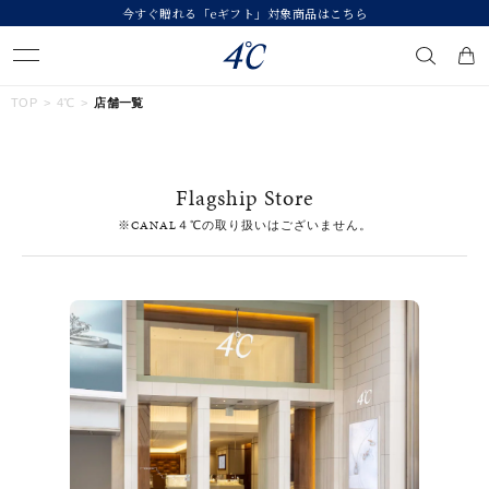
今すぐ贈れる「eギフト」対象商品はこちら
キーワードで検索する
TOP
4℃
店舗一覧
人気検索キーワード
Flagship Store
#ペア
#ハーフエタニティリング
#エタニティ
※CANAL４℃の取り扱いはございません。
#ダイヤモンド ネックレス
#eギフト
ブランド
４℃
カテゴリー
すべてのジュエリー
素材