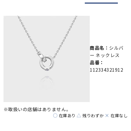
メンズ
～
リングサイズ
価格
¥0
¥400,000
商品名：
シルバ
在庫
在庫ありのみ
すべて表示
ー ネックレス
品番：
112334321912
※取扱いの店舗はありません。
○
△
×
在庫あり
残りわずか
在庫なし