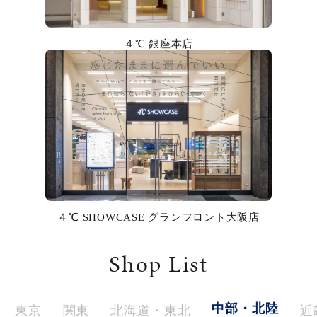
カラー
４℃ 銀座本店
誕生石
モチーフ
石の色
ファッションテイスト
着用シーン
４℃ SHOWCASE グランフロント大阪店
コレクション
Shop List
レディース
～
リングサイズ
中部・北陸
東京
関東
北海道・東北
近