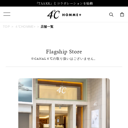
「TAAKK」とコラボレーションを始動
キーワードで検索する
TOP
４℃HOMME+
店舗一覧
人気検索キーワード
Flagship Store
#summer
#ダイヤモンド ネックレス
#くまのプーさん
※CANAL４℃の取り扱いはございません。
#ペア
#エタニティ
ブランド
４℃ HOMME+
カテゴリー
すべてのジュエリー
素材