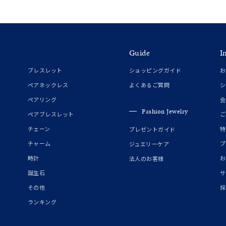
ホワイト
ピンク
パープル
ブルー
グリーン
マルチカラー
Guide
I
ニン
エレガント
カジュアル
フォーマル
モード
ブレスレット
ショッピングガイド
お
ペアネックレス
よくあるご質問
シ
ス
ご褒美
記念日
誕生日
気分転換
デート
ペアリング
会
Fashion Jewelry
ペアブレスレット
ご
ジュエリー
腕周りジュエリー
ペアジュエリー
ベストセレ
チェーン
特
プレゼントガイド
ンラインショップ限定
チャーム
プ
ジュエリーケア
時計
お
法人のお客様
誕生石
サ
～
その他
採
ランキング
～