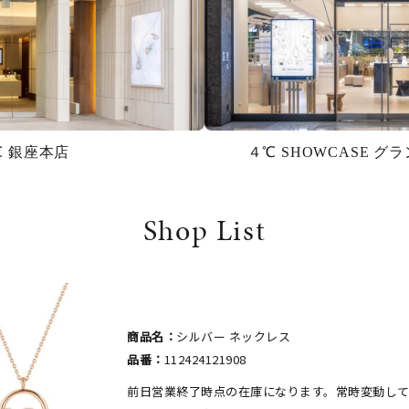
℃ 銀座本店
４℃ SHOWCASE 
Shop List
商品名：
シルバー ネックレス
品番：
112424121908
#ハーフエタニティリング
#エタニティ
#ダイヤモンド ネックレス
前日営業終了時点の在庫になります。常時変動し