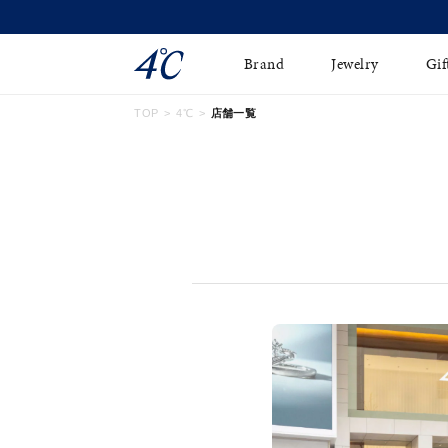
Brand
Jewelry
Gif
TOP
4℃
店舗一覧
ネックレス
ネックレスチェ-ン
Online Shop
ピンキーリング
ピアス
ショッピングガイド
イヤーカフ
ブレスレット
よくあるご質問
ペアネックレス
ペアリング
オンライン限定ジュエ
誕生石
リー
すべてのアイテム
ブライダルリング
はこちら