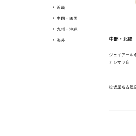
近畿
ブランド
中国・四国
九州・沖縄
カテゴリー
中部・北陸
海外
ジェイアール
素材
プラチ
カシマヤ店
カラー
イエロ
松坂屋名古屋
1月の
誕生石
7月の
しずく
モチーフ
クロス