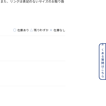
。また、リングは表記のないサイズのお取り扱
○
△
×
在庫あり
残りわずか
在庫なし
ンレス
よくある質問はこちら
その他
誕生石
6月の誕生石
月の誕生石
12月の誕生石
ムーン
フラワー