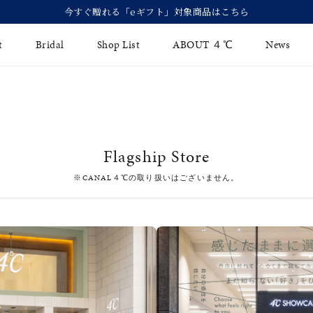
今すぐ贈れる「eギフト」対象商品はこちら
t
Bridal
Shop List
ABOUT ４℃
News
リング
Fashion Jewelry
Brida
イヤリング
ジュエリーケア
永久保
Flagship Store
バングル
法人のお客様
ブライ
※CANAL４℃の取り扱いはございません。
ペアブレスレット
ブライ
その他のアイテム