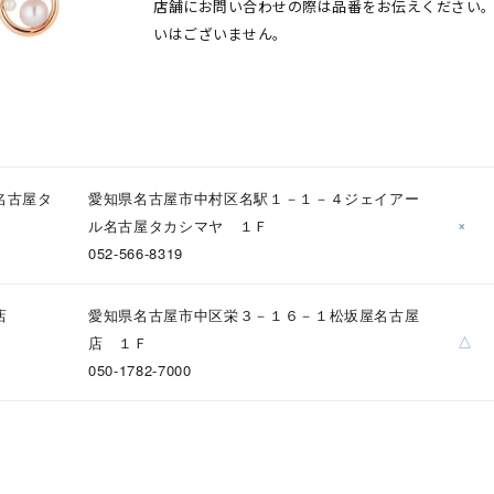
店舗にお問い合わせの際は品番をお伝えください
いはございません。
名古屋タ
愛知県名古屋市中村区名駅１－１－４ジェイアー
ナ
K18
K10
K7
ゴールド
シルバー
ステ
×
ル名古屋タカシマヤ １Ｆ
052-566-8319
ーカラー
ピンクカラー
ホワイトカラー
トリプルカラー
店
愛知県名古屋市中区栄３－１６－１松坂屋名古屋
△
店 １Ｆ
誕生石
2月の誕生石
3月の誕生石
4月の誕生石
5月の
050-1782-7000
誕生石
8月の誕生石
9月の誕生石
10月の誕生石
11
リセット
絞り込んで検索する
ハート
一粒
三石
パヴェ
ライン
馬蹄
ダブルループ
星座
イニシャル
リボン
その他