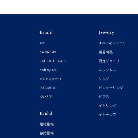
クリア
石の色
レッド
Brand
Jewelry
ファッションテイスト
フェミ
4℃
すべてのジュエリー
CANAL 4℃
新着商品
着用シーン
オフィ
EAU DOUCE４℃
限定ジュエリー
cofl by 4℃
ネックレス
耳周り
コレクション
4℃ HOMME+
リング
公式オ
RUGIADA
ピンキーリング
KAKERA
ピアス
レディース
イヤリング
リングサイズ
Bridal
イヤーカフ
婚約指輪
メンズ
結婚指輪
リングサイズ