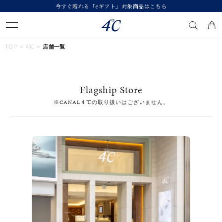
今すぐ贈れる「eギフト」対象商品はこちら
キーワードで検索する
TOP
4℃
店舗一覧
人気検索キーワード
Flagship Store
#summer
#ダイヤモンド ネックレス
#くまのプーさん
※CANAL４℃の取り扱いはございません。
#エタニティ
#ジュエリー
ブランド
４℃
カテゴリー
すべてのジュエリー
素材