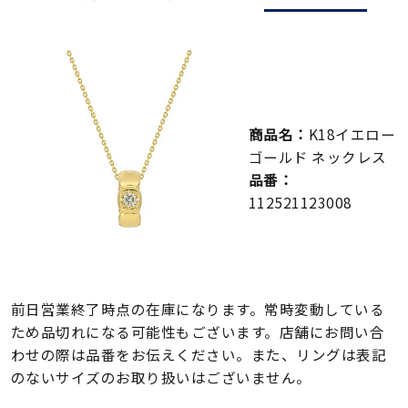
メンズ
～
リングサイズ
価格
¥0
¥400,000
商品名：
K18イエロー
ゴールド ネックレス
在庫
在庫ありのみ
すべて表示
品番：
112521123008
前日営業終了時点の在庫になります。常時変動している
ため品切れになる可能性もございます。店舗にお問い合
わせの際は品番をお伝えください。また、リングは表記
のないサイズのお取り扱いはございません。