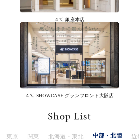
カラー
４℃ 銀座本店
誕生石
モチーフ
石の色
ファッションテイスト
着用シーン
４℃ SHOWCASE グランフロント大阪店
コレクション
Shop List
レディース
～
リングサイズ
中部・北陸
東京
関東
北海道・東北
近