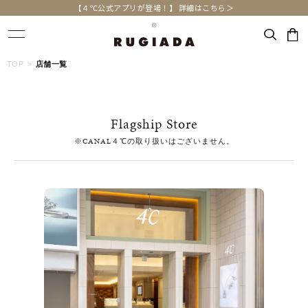
【４℃公式アプリが登場！】 詳細はこちら＞
キーワードで検索する
TOP
店舗一覧
人気検索キーワード
Flagship Store
#ペア
#ハーフエタニティリング
#エタニティ
※CANAL４℃の取り扱いはございません。
#ダイヤモンド ネックレス
#eギフト
ブランド
RUGIADA
カテゴリー
すべてのジュエリー
素材