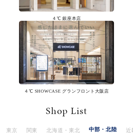
カラー
４℃ 銀座本店
誕生石
モチーフ
石の色
ファッションテイスト
着用シーン
４℃ SHOWCASE グランフロント大阪店
コレクション
Shop List
レディース
～
リングサイズ
中部・北陸
東京
関東
北海道・東北
近