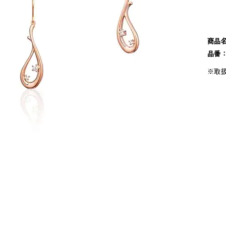
#ハーフエタニティリング
#エタニティ
#ダイヤモンド ネックレス
商品
品番
※取
ナ
K18
K10
K7
ゴールド
シルバー
ステ
ーカラー
ピンクカラー
ホワイトカラー
トリプルカラー
誕生石
2月の誕生石
3月の誕生石
4月の誕生石
5月
誕生石
8月の誕生石
9月の誕生石
10月の誕生石
11