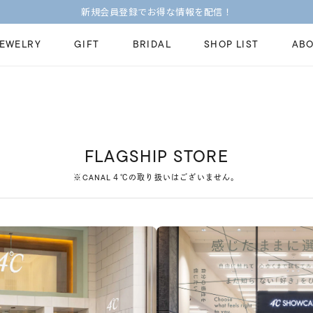
新規会員登録でお得な情報を配信！
JEWELRY
GIFT
BRIDAL
SHOP LIST
ABO
ピンキーリング
ピアス
Fashion Jewelry
Brid
ペアネックレス
ペアリング
プレゼントガイド
永久
FLAGSHIP STORE
新着商品
限定ジュエリ
ジュエリーケア
ブラ
※CANAL４℃の取り扱いはございません。
ーチ
アジャスター
ブライダルリ
法人のお客様
ブラ