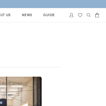
UT US
NEWS
GUIDE
カートに商品がありません。
イヤリング
al Jewelry
ペアブレスレット
保証
ー
ベストセラー
イダルサービス
ングはこちら
イダルリングの選び方