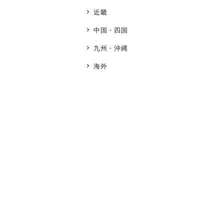
近畿
人気検索キーワード
#ペア
中国・四国
九州・沖縄
ブランド
海外
カテゴリー
素材
プラチ
カラー
イエロ
1月の
誕生石
7月の