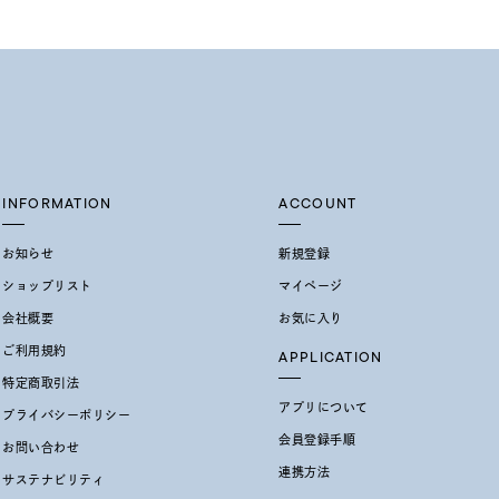
ムーン
フラワー
イエロー
ブラウン
INFORMATION
ACCOUNT
シンプル
ユニセックス
お知らせ
新規登録
結婚式
推し活
ショップリスト
マイページ
会社概要
お気に入り
レクション
ご利用規約
APPLICATION
特定商取引法
アプリについて
プライバシーポリシー
会員登録手順
お問い合わせ
連携方法
サステナビリティ