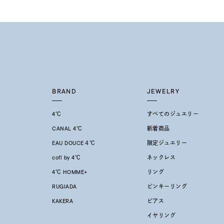
しずく
モチーフ
クロス
クリア
石の色
レッド
BRAND
JEWELRY
ファッションテイスト
フェミ
4℃
すべてのジュエリー
着用シーン
オフィ
CANAL 4℃
新着商品
EAU DOUCE４℃
限定ジュエリー
耳周り
コレクション
cofl by 4℃
ネックレス
公式オ
4℃ HOMME+
リング
RUGIADA
ピンキーリング
レディース
KAKERA
ピアス
リングサイズ
イヤリング