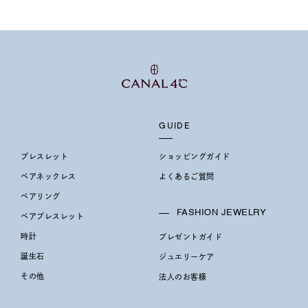
リセット
絞り込んで検索する
ハート
一粒
三石
パヴェ
ライン
馬蹄
ダブルループ
星座
イニシャル
リボン
その他
ホワイト
ピンク
パープル
ブルー
グリーン
マルチカラー
GUIDE
ニン
エレガント
カジュアル
フォーマル
モード
ブレスレット
ショッピングガイド
ス
ご褒美
記念日
誕生日
気分転換
デート
ペアネックレス
よくあるご質問
ペアリング
ジュエリー
腕周りジュエリー
ペアジュエリー
ベストセ
FASHION JEWELRY
ペアブレスレット
ンラインショップ限定
時計
プレゼントガイド
誕生石
ジュエリーケア
～
その他
法人のお客様