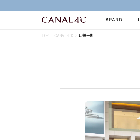
BRAND
TOP
CANAL４℃
店舗一覧
ネックレス
リング
Online Shop
イヤーカフ
ブレスレット
ショッピングガイド
時計
誕生石
よくあるご質問
すべてのジュエリー
ジュエリーポ