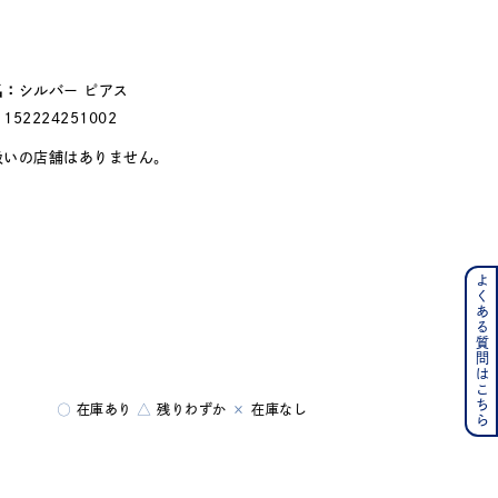
#eギフト
名：
シルバー ピアス
：
152224251002
扱いの店舗はありません。
よくある質問はこちら
ンレス
その他
○
在庫あり
△
残りわずか
×
在庫なし
の誕生石
6月の誕生石
月の誕生石
12月の誕生石