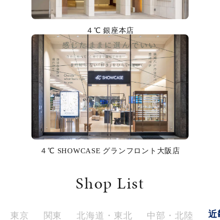
カラー
４℃ 銀座本店
誕生石
モチーフ
石の色
ファッションテイスト
着用シーン
４℃ SHOWCASE グランフロント大阪店
コレクション
Shop List
レディース
～
リングサイズ
近
東京
関東
北海道・東北
中部・北陸