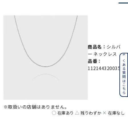
メンズ
～
リングサイズ
価格
¥0
¥400,000
商品名：
シルバ
在庫
在庫ありのみ
すべて表示
ー ネックレス
よくある質問はこちら
品番：
112144320035
※取扱いの店舗はありません。
○
△
×
在庫あり
残りわずか
在庫なし