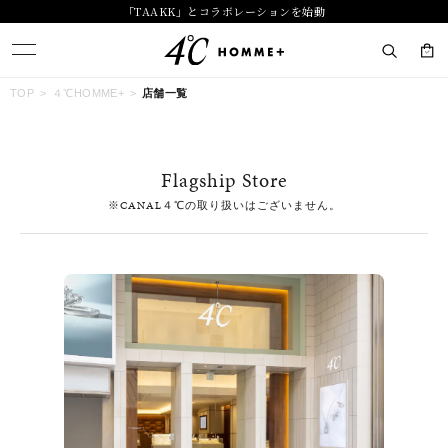
「TAAKK」とコラボレーションを始動
キーワードで検索する
TOP
４℃HOMME+
店舗一覧
人気検索キーワード
Flagship Store
#summer
#ダイヤモンド ネックレス
#くまのプーさん
※CANAL４℃の取り扱いはございません。
#ペア
#エタニティ
ブランド
４℃ HOMME+
カテゴリー
すべてのジュエリー
素材