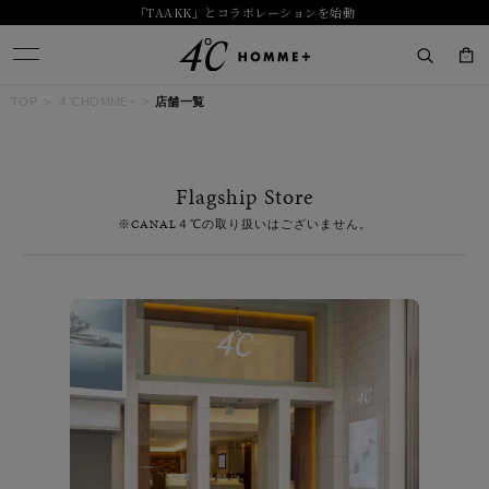
「TAAKK」とコラボレーションを始動
キーワードで検索する
TOP
４℃HOMME+
店舗一覧
人気検索キーワード
Flagship Store
#ペア
#eギフト
#ハーフエタニティリング
#刻印可
※CANAL４℃の取り扱いはございません。
#メンズ ネックレス
ブランド
４℃ HOMME+
カテゴリー
すべてのジュエリー
素材