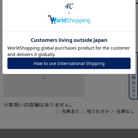
メンズ
～
リングサイズ
価格
¥0
¥400,000
商品名：
5月誕生石
シルバー ネックレス
在庫
在庫ありのみ
すべて表示
よくある質問はこちら
品番：
112214321917
※取扱いの店舗はありません。
○
△
×
在庫あり
残りわずか
在庫なし