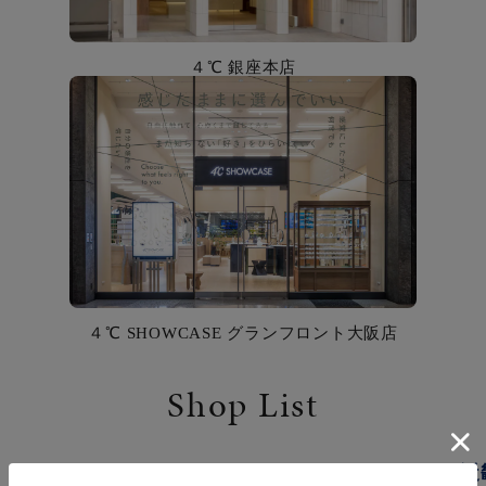
カラー
４℃ 銀座本店
誕生石
モチーフ
石の色
ファッションテイスト
着用シーン
４℃ SHOWCASE グランフロント大阪店
コレクション
Shop List
レディース
～
リングサイズ
近
東京
関東
北海道・東北
中部・北陸