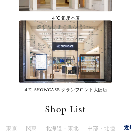
カラー
４℃ 銀座本店
誕生石
モチーフ
石の色
ファッションテイスト
着用シーン
４℃ SHOWCASE グランフロント大阪店
コレクション
Shop List
レディース
～
リングサイズ
近
東京
関東
北海道・東北
中部・北陸