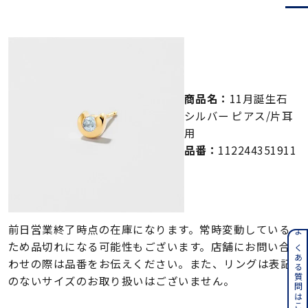
メンズ
～
リングサイズ
価格
¥0
¥400,000
商品名：
11月誕生石
シルバー ピアス/片耳
在庫
在庫ありのみ
すべて表示
用
品番：
112244351911
前日営業終了時点の在庫になります。常時変動している
よくある質問はこちら
ため品切れになる可能性もございます。店舗にお問い合
わせの際は品番をお伝えください。また、リングは表記
のないサイズのお取り扱いはございません。