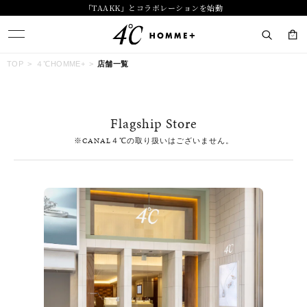
「TAAKK」とコラボレーションを始動
キーワードで検索する
TOP
４℃HOMME+
店舗一覧
人気検索キーワード
Flagship Store
#summer
#ペア
#ダイヤモンド ネックレス
#エタニティ
※CANAL４℃の取り扱いはございません。
#くまのプーさん
ブランド
４℃ HOMME+
カテゴリー
すべてのジュエリー
素材