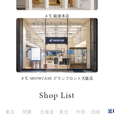
カラー
４℃ 銀座本店
誕生石
モチーフ
石の色
ファッションテイスト
着用シーン
４℃ SHOWCASE グランフロント大阪店
コレクション
Shop List
レディース
～
リングサイズ
近
東京
関東
北海道・東北
中部・北陸