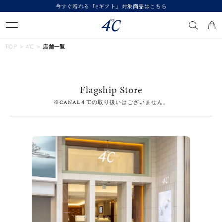
今すぐ贈れる「eギフト」対象商品はこちら
キーワードで検索する
TOP
4℃
店舗一覧
人気検索キーワード
Flagship Store
#summer
#ペア
#ダイヤモンド ネックレス
#エタニティ
※CANAL４℃の取り扱いはございません。
#くまのプーさん
ブランド
４℃
カテゴリー
すべてのジュエリー
素材