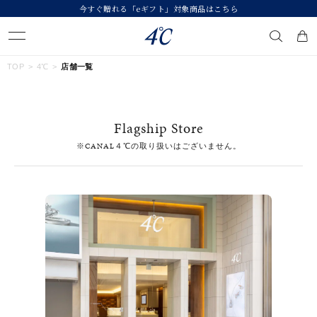
今すぐ贈れる「eギフト」対象商品はこちら
キーワードで検索する
TOP
4℃
店舗一覧
人気検索キーワード
Flagship Store
#summer
#ダイヤモンド ネックレス
#くまのプーさん
※CANAL４℃の取り扱いはございません。
#ペア
#エタニティ
ブランド
４℃
カテゴリー
すべてのジュエリー
素材