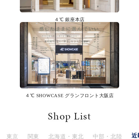
カラー
４℃ 銀座本店
誕生石
モチーフ
石の色
ファッションテイスト
着用シーン
４℃ SHOWCASE グランフロント大阪店
コレクション
Shop List
レディース
～
リングサイズ
近
東京
関東
北海道・東北
中部・北陸