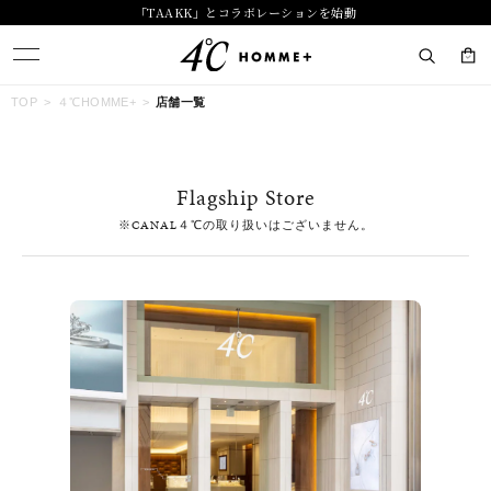
「TAAKK」とコラボレーションを始動
キーワードで検索する
TOP
４℃HOMME+
店舗一覧
人気検索キーワード
Flagship Store
#summer
#ダイヤモンド ネックレス
#くまのプーさん
※CANAL４℃の取り扱いはございません。
#ペア
#エタニティ
ブランド
４℃ HOMME+
カテゴリー
すべてのジュエリー
素材