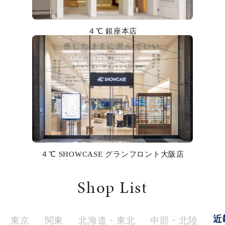
カラー
４℃ 銀座本店
誕生石
モチーフ
石の色
ファッションテイスト
着用シーン
４℃ SHOWCASE グランフロント大阪店
コレクション
Shop List
レディース
～
リングサイズ
近
東京
関東
北海道・東北
中部・北陸