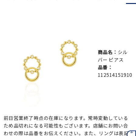
メンズ
～
リングサイズ
価格
¥0
¥400,000
商品名：
シル
在庫
在庫ありのみ
すべて表示
バー ピアス
品番：
112514151910
前日営業終了時点の在庫になります。常時変動している
ため品切れになる可能性もございます。店舗にお問い合
わせの際は品番をお伝えください。また、リングは表記