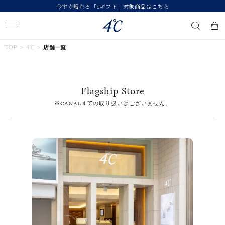
今すぐ贈れる「eギフト」対象商品はこちら
キーワードで検索する
TOP
4℃
店舗一覧
人気検索キーワード
Flagship Store
#summer
#ダイヤモンド ネックレス
#くまのプーさん
※CANAL４℃の取り扱いはございません。
#ペア
#エタニティ
ブランド
４℃
カテゴリー
すべてのジュエリー
素材