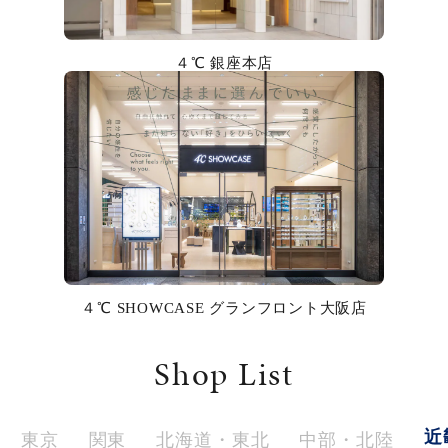
カラー
４℃ 銀座本店
誕生石
モチーフ
石の色
ファッションテイスト
着用シーン
４℃ SHOWCASE グランフロント大阪店
コレクション
Shop List
レディース
～
リングサイズ
近
東京
関東
北海道・東北
中部・北陸