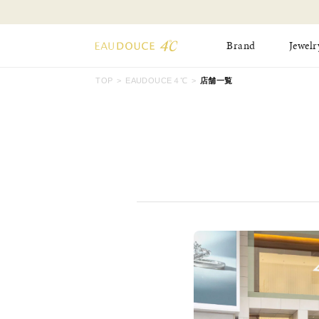
Brand
Jewelr
TOP
EAUDOUCE４℃
店舗一覧
All Jewelry
New Item
Online Shop
Pinky Ring
Pierced Earrings
ショッピングガイド
Bangle
Birthday Collecti
よくあるご質問