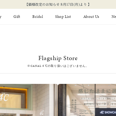
【価格改定のお知らせ 8月17日(月)より 】
y
Gift
Bridal
Shop List
About Us
N
Limited Jewelry
Necklace
Fashion Jewelry
Brida
Earring
Ear Cuff
ジュエリーケア
永久保
Flagship Store
on
Jewelry Pouch
Adjuster
ブライ
※CANAL４℃の取り扱いはございません。
ブライ