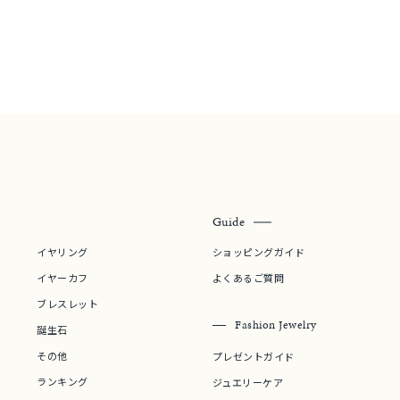
リセット
絞り込んで検索する
ハート
一粒
三石
パヴェ
ライン
馬蹄
ダブルループ
星座
イニシャル
リボン
その他
ホワイト
ピンク
パープル
ブルー
グリーン
マルチカラー
ニン
エレガント
カジュアル
フォーマル
モード
Guide
ス
ご褒美
記念日
誕生日
気分転換
デート
イヤリング
ショッピングガイド
ジュエリー
腕周りジュエリー
ペアジュエリー
ベストセレ
イヤーカフ
よくあるご質問
ンラインショップ限定
ブレスレット
Fashion Jewelry
誕生石
その他
プレゼントガイド
～
ランキング
ジュエリーケア