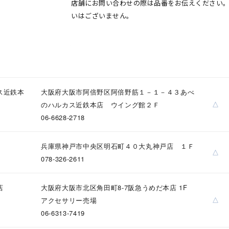
店舗にお問い合わせの際は品番をお伝えください
いはございません。
#eギフト
#ハーフエタニティリング
#刻印可
#メンズ ネックレス
ス近鉄本
大阪府大阪市阿倍野区阿倍野筋１－１－４３あべ
△
のハルカス近鉄本店 ウイング館２Ｆ
06-6628-2718
ナ
K18
K10
K7
ゴールド
シルバー
ステ
兵庫県神戸市中央区明石町４０大丸神戸店 １Ｆ
△
078-326-2611
ーカラー
ピンクカラー
ホワイトカラー
トリプルカラー
店
大阪府大阪市北区角田町8-7阪急うめだ本店 1F
誕生石
2月の誕生石
3月の誕生石
4月の誕生石
5月の
△
アクセサリー売場
誕生石
8月の誕生石
9月の誕生石
10月の誕生石
11
06-6313-7419