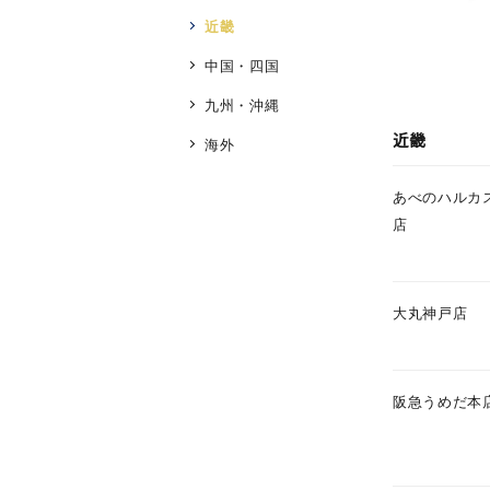
近畿
人気検索キーワード
#ペア
中国・四国
九州・沖縄
ブランド
近畿
海外
あべのハルカ
カテゴリー
店
素材
プラチ
大丸神戸店
カラー
イエロ
阪急うめだ本
1月の
誕生石
7月の