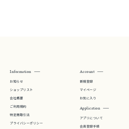
ムーン
フラワー
イエロー
ブラウン
シンプル
ユニセックス
Information
Account
結婚式
推し活
お知らせ
新規登録
クション
ショップリスト
マイページ
会社概要
お気に入り
ご利用規約
Application
特定商取引法
アプリについて
プライバシーポリシー
会員登録手順