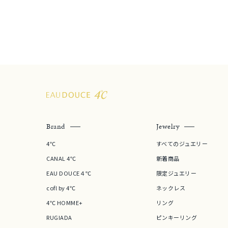
しずく
モチーフ
クロス
クリア
石の色
レッド
ファッションテイスト
フェミ
Brand
Jewelry
着用シーン
オフィ
4℃
すべてのジュエリー
耳周り
CANAL 4℃
新着商品
コレクション
公式オ
EAU DOUCE４℃
限定ジュエリー
cofl by 4℃
ネックレス
4℃ HOMME+
リング
レディース
リングサイズ
RUGIADA
ピンキーリング