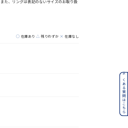
。また、リングは表記のないサイズのお取り扱
○
△
×
在庫あり
残りわずか
在庫なし
ンレス
よくある質問はこちら
その他
誕生石
6月の誕生石
月の誕生石
12月の誕生石