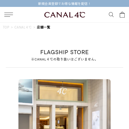
新規会員登録でお得な情報を配信！
キーワードで検索する
TOP
CANAL４℃
店舗一覧
人気検索キーワード
FLAGSHIP STORE
#summer
#ダイヤモンド ネックレス
#くまのプーさん
※CANAL４℃の取り扱いはございません。
#ペア
#エタニティ
ブランド
Canal４℃
カテゴリー
すべてのジュエリー
素材