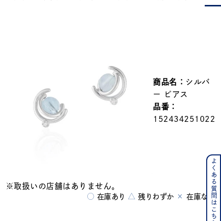
メンズ
～
リングサイズ
価格
¥0
¥400,000
商品名：
シルバ
在庫
在庫ありのみ
すべて表示
ー ピアス
品番：
152434251022
よくある質問はこちら
※取扱いの店舗はありません。
○
△
×
在庫あり
残りわずか
在庫なし