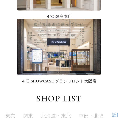
カラー
４℃ 銀座本店
誕生石
モチーフ
石の色
ファッションテイスト
着用シーン
４℃ SHOWCASE グランフロント大阪店
コレクション
SHOP LIST
レディース
～
リングサイズ
近
東京
関東
北海道・東北
中部・北陸