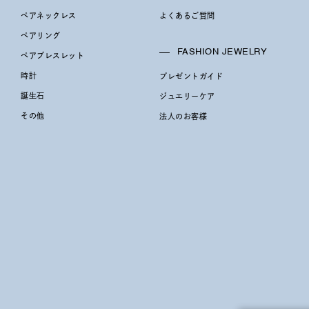
ペアネックレス
よくあるご質問
ペアリング
～
FASHION JEWELRY
ペアブレスレット
時計
プレゼントガイド
誕生石
ジュエリーケア
～
その他
法人のお客様
¥400,00
庫ありのみ
すべて表示