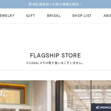
新規会員登録でお得な情報を配信！
JEWELRY
GIFT
BRIDAL
SHOP LIST
ABO
ピンキーリング
ピアス
Fashion Jewelry
Brid
ペアネックレス
ペアリング
プレゼントガイド
永久
FLAGSHIP STORE
新着商品
限定ジュエリ
ジュエリーケア
ブラ
※CANAL４℃の取り扱いはございません。
ーチ
アジャスター
ブライダルリ
法人のお客様
ブラ