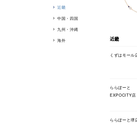
近畿
中国・四国
九州・沖縄
近畿
海外
人気検索キーワード
#ペア
くずはモール
ブランド
ららぽーと
カテゴリー
EXPOCITY店
素材
プラチ
ららぽーと堺
カラー
イエロ