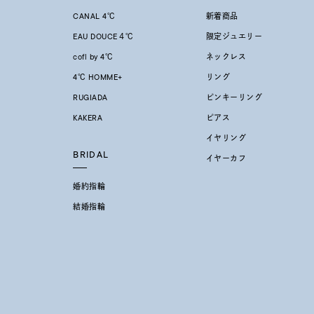
CANAL 4℃
新着商品
レディース
EAU DOUCE４℃
限定ジュエリー
リングサイズ
cofl by 4℃
ネックレス
4℃ HOMME+
リング
メンズ
RUGIADA
ピンキーリング
リングサイズ
KAKERA
ピアス
イヤリング
価格
¥0
BRIDAL
イヤーカフ
婚約指輪
在庫
在
結婚指輪