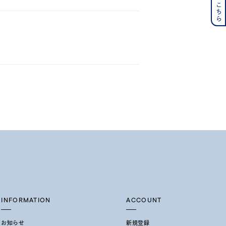
の誕生石
6月の誕生石
月の誕生石
12月の誕生石
ムーン
フラワー
イエロー
ブラウン
シンプル
ユニセックス
結婚式
推し活
INFORMATION
ACCOUNT
レクション
お知らせ
新規登録