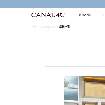
BRAND
TOP
CANAL４℃
店舗一覧
ネックレス
リング
Online Shop
イヤーカフ
ブレスレット
ショッピングガイド
時計
誕生石
よくあるご質問
すべてのジュエリー
ジュエリーポ