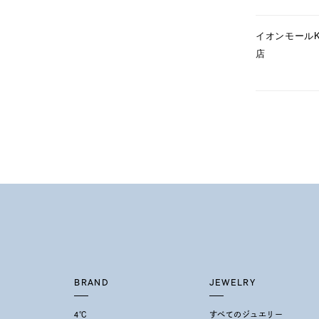
1月の
イオンモールK
誕生石
7月の
店
しずく
モチーフ
クロス
クリア
石の色
レッド
ファッションテイスト
フェミ
着用シーン
オフィ
BRAND
JEWELRY
耳周り
コレクション
公式オ
4℃
すべてのジュエリー