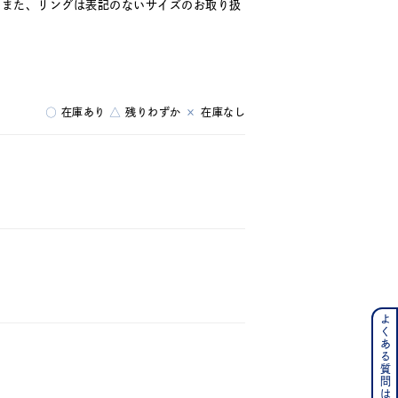
。また、リングは表記のないサイズのお取り扱
キーワードで検索する
○
在庫あり
△
残りわずか
×
在庫なし
ス
よくある質問はこちら
ンレス
その他