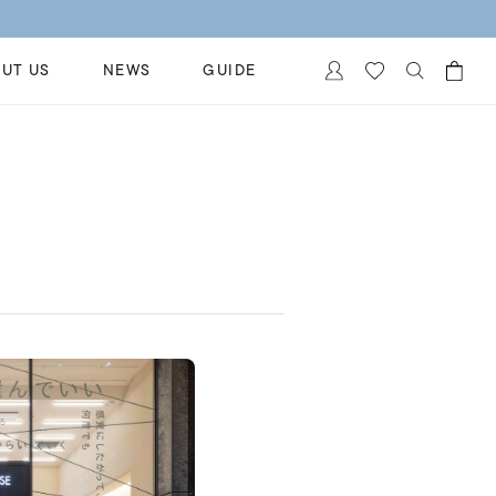
UT US
NEWS
GUIDE
カートに商品がありません。
イヤリング
al Jewelry
ペアブレスレット
保証
ー
ベストセラー
イダルサービス
ングはこちら
イダルリングの選び方