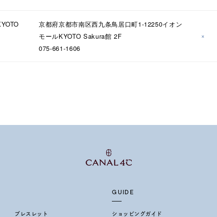
誕生石
2月の誕生石
3月の誕生石
4月の誕生石
5月
YOTO
京都府京都市南区西九条鳥居口町1-12250イオン
誕生石
8月の誕生石
9月の誕生石
10月の誕生石
11
×
モールKYOTO Sakura館 2F
075-661-1606
リセット
絞り込んで検索する
ハート
一粒
三石
パヴェ
ライン
馬蹄
ダブルループ
星座
イニシャル
リボン
その他
ホワイト
ピンク
パープル
ブルー
グリーン
マルチカラー
ニン
エレガント
カジュアル
フォーマル
モード
ス
ご褒美
記念日
誕生日
気分転換
デート
GUIDE
ジュエリー
腕周りジュエリー
ペアジュエリー
ベストセ
ンラインショップ限定
ブレスレット
ショッピングガイド