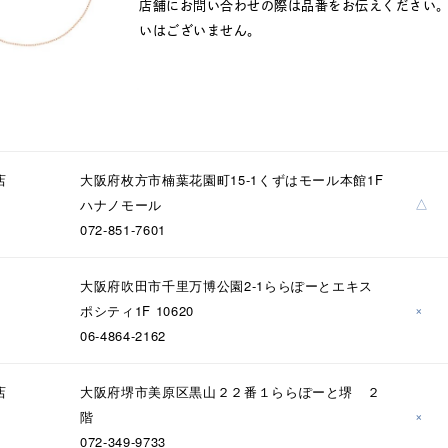
店舗にお問い合わせの際は品番をお伝えください
いはございません。
#eギフト
#ハーフエタニティリング
#刻印可
#メンズ ネックレ
店
大阪府枚方市楠葉花園町15-1くずはモール本館1F
△
ハナノモール
072-851-7601
大阪府吹田市千里万博公園2-1ららぽーとエキス
×
ポシティ1F 10620
06-4864-2162
ナ
K18
K10
K7
ゴールド
シルバー
ステ
店
大阪府堺市美原区黒山２２番１ららぽーと堺 ２
×
階
ーカラー
ピンクカラー
ホワイトカラー
トリプルカラー
072-349-9733