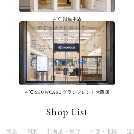
カラー
４℃ 銀座本店
誕生石
モチーフ
石の色
ファッションテイスト
着用シーン
４℃ SHOWCASE グランフロント大阪店
コレクション
Shop List
レディース
～
リングサイズ
東京
関東
北海道・東北
中部・北陸
近