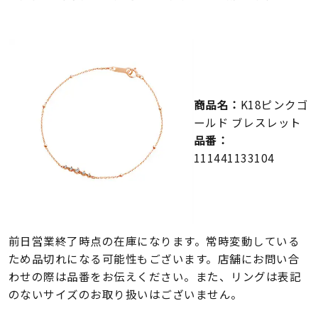
メンズ
～
リングサイズ
価格
¥0
¥400,000
商品名：
K18ピンクゴ
ールド ブレスレット
在庫
在庫ありのみ
すべて表示
品番：
111441133104
前日営業終了時点の在庫になります。常時変動している
ため品切れになる可能性もございます。店舗にお問い合
わせの際は品番をお伝えください。また、リングは表記
のないサイズのお取り扱いはございません。