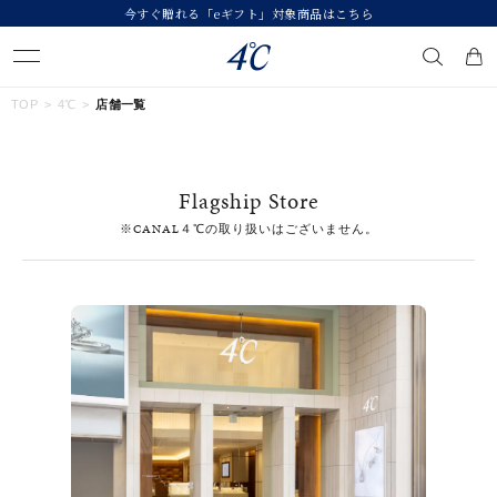
今すぐ贈れる「eギフト」対象商品はこちら
キーワードで検索する
TOP
4℃
店舗一覧
人気検索キーワード
Flagship Store
#summer
#ダイヤモンド ネックレス
#くまのプーさん
※CANAL４℃の取り扱いはございません。
#ペア
#エタニティ
ブランド
４℃
カテゴリー
すべてのジュエリー
素材