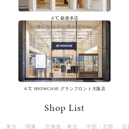
カラー
４℃ 銀座本店
誕生石
モチーフ
石の色
ファッションテイスト
着用シーン
４℃ SHOWCASE グランフロント大阪店
コレクション
Shop List
レディース
～
リングサイズ
東京
関東
北海道・東北
中部・北陸
近