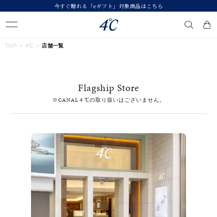
今すぐ贈れる「eギフト」対象商品はこちら
キーワードで検索する
TOP
4℃
店舗一覧
人気検索キーワード
Flagship Store
#ペア
#eギフト
#ハーフエタニティリング
#刻印可
※CANAL４℃の取り扱いはございません。
#メンズ ネックレス
ブランド
４℃
カテゴリー
すべてのジュエリー
素材