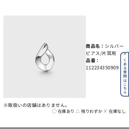
メンズ
～
リングサイズ
価格
¥0
¥400,000
商品名：
シルバー
在庫
在庫ありのみ
すべて表示
ピアス/片耳用
よくある質問はこちら
品番：
112234350909
※取扱いの店舗はありません。
○
△
×
在庫あり
残りわずか
在庫なし