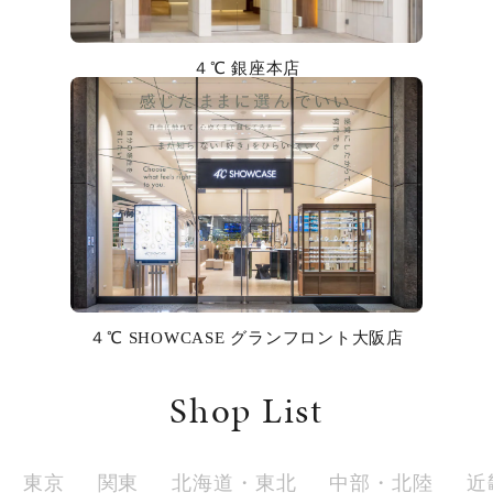
カラー
４℃ 銀座本店
誕生石
モチーフ
石の色
ファッションテイスト
着用シーン
４℃ SHOWCASE グランフロント大阪店
コレクション
Shop List
レディース
～
リングサイズ
東京
関東
北海道・東北
中部・北陸
近