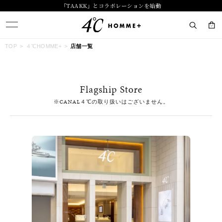
「TAAKK」とコラボレーションを始動
キーワードで検索する
TOP
４℃HOMME+
店舗一覧
人気検索キーワード
Flagship Store
#summer
#ペア
#ダイヤモンド ネックレス
#エタニティ
※CANAL４℃の取り扱いはございません。
#くまのプーさん
ブランド
４℃ HOMME+
カテゴリー
すべてのジュエリー
素材