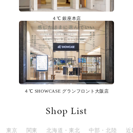
カラー
４℃ 銀座本店
誕生石
モチーフ
石の色
ファッションテイスト
着用シーン
４℃ SHOWCASE グランフロント大阪店
コレクション
Shop List
レディース
～
リングサイズ
東京
関東
北海道・東北
中部・北陸
近