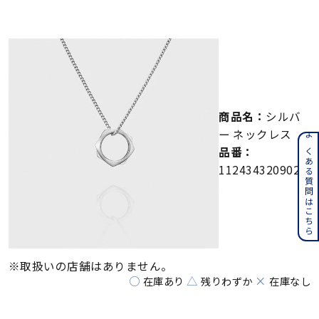
メンズ
～
リングサイズ
価格
¥0
¥400,000
商品名：
シルバ
在庫
在庫ありのみ
すべて表示
ー ネックレス
よくある質問はこちら
品番：
112434320902
※取扱いの店舗はありません。
○
△
×
在庫あり
残りわずか
在庫なし