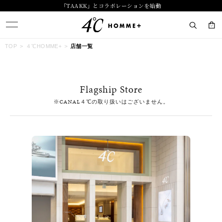
「TAAKK」とコラボレーションを始動
キーワードで検索する
TOP
４℃HOMME+
店舗一覧
人気検索キーワード
Flagship Store
#summer
#ダイヤモンド ネックレス
#くまのプーさん
※CANAL４℃の取り扱いはございません。
#ペア
#エタニティ
ブランド
４℃ HOMME+
カテゴリー
すべてのジュエリー
素材