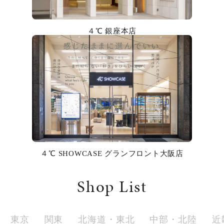
カラー
４℃ 銀座本店
誕生石
モチーフ
石の色
ファッションテイスト
着用シーン
４℃ SHOWCASE グランフロント大阪店
コレクション
Shop List
レディース
～
リングサイズ
東京
関東
北海道・東北
中部・北陸
近