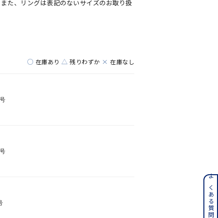
。また、リングは表記のないサイズのお取り扱
キーワードで検索する
○
△
×
在庫あり
残りわずか
在庫なし
さん
3号
9号
ンレス
よくある質問はこちら
号
その他