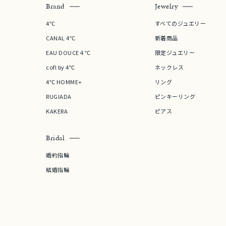
Brand
Jewelry
4℃
すべてのジュエリー
レディース
CANAL 4℃
新着商品
リングサイズ
EAU DOUCE４℃
限定ジュエリー
cofl by 4℃
ネックレス
メンズ
リングサイズ
4℃ HOMME+
リング
RUGIADA
ピンキーリング
KAKERA
ピアス
価格
¥0
Bridal
在庫
在
婚約指輪
結婚指輪