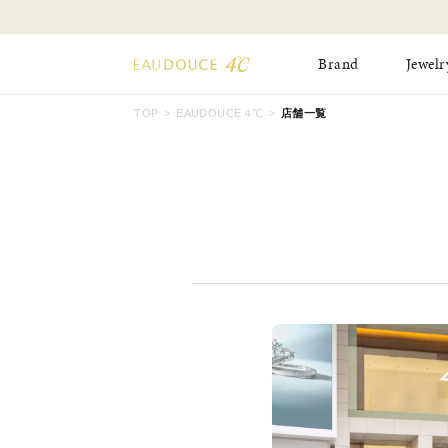
Brand
Jewelr
TOP
EAUDOUCE４℃
店舗一覧
All Jewelry
New Item
Online Shop
Pinky Ring
Pierced Earrings
ショッピングガイド
Bangle
Birthday Collecti
よくあるご質問