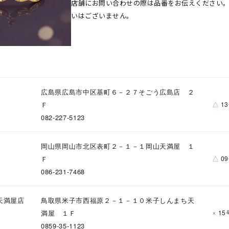
店舗にお問い合わせの際は品番をお伝えください
いはございません。
r
#ペア
#ダイヤモンド ネックレス
#エタニティ
#くまのプー
広島県広島市中区基町６－２７そごう広島店 ２
△
Ｆ
1
082-227-5123
岡山県岡山市北区表町２－１－１岡山天満屋 １
△
Ｆ
0
086-231-7468
ナ
K18
K10
K7
ゴールド
シルバー
ステ
天満屋店
鳥取県米子市西福原２－１－１０米子しんまち天
×
満屋 １Ｆ
15
ーカラー
ピンクカラー
ホワイトカラー
トリプルカラー
0859-35-1123