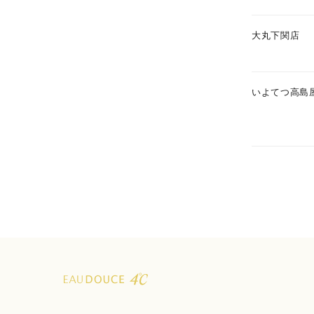
1月の
大丸下関店
誕生石
7月の
しずく
いよてつ高島
モチーフ
クロス
クリア
石の色
レッド
ファッションテイスト
フェミ
着用シーン
オフィ
耳周り
コレクション
公式オ