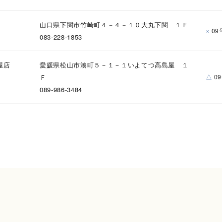
誕生石
2月の誕生石
3月の誕生石
4月の誕生石
5月の
山口県下関市竹崎町４－４－１０大丸下関 １Ｆ
×
09
誕生石
8月の誕生石
9月の誕生石
10月の誕生石
11
083-228-1853
リセット
絞り込んで検索する
ハート
一粒
三石
パヴェ
ライン
馬蹄
屋店
愛媛県松山市湊町５－１－１いよてつ高島屋 １
△
Ｆ
ダブルループ
星座
イニシャル
リボン
その他
0
089-986-3484
ホワイト
ピンク
パープル
ブルー
グリーン
マルチカラー
ニン
エレガント
カジュアル
フォーマル
モード
ス
ご褒美
記念日
誕生日
気分転換
デート
ジュエリー
腕周りジュエリー
ペアジュエリー
ベストセレ
ンラインショップ限定