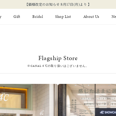
【価格改定のお知らせ 8月17日(月)より 】
y
Gift
Bridal
Shop List
About Us
N
Limited Jewelry
Necklace
Fashion Jewelry
Brida
Earring
Ear Cuff
ジュエリーケア
永久保
Flagship Store
on
Jewelry Pouch
Adjuster
ブライ
※CANAL４℃の取り扱いはございません。
ブライ