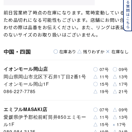
よくある質問はこちら
前日営業終了時点の在庫になります。常時変動している
ため品切れになる可能性もございます。店舗にお問い合
わせの際は品番をお伝えください。また、リングは表記
のないサイズのお取り扱いはございません。
中国・四国
○
△
×
在庫あり
残りわずか
在庫なし
イオンモール岡山店
〇
〇
07号
09号
岡山県岡山市北区下石井1丁目2番1号
△
△
11号
13号
イオンモール岡山1F
〇
△
15号
17号
086-227-7785
△
△
19号
21号
エミフルMASAKI店
〇
△
07号
09号
愛媛県伊予郡松前町筒井850エミモー
△
△
11号
13号
ル1F
△
×
15号
17号
089-984-3135
△
△
19号
21号