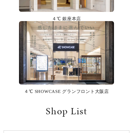
カラー
４℃ 銀座本店
誕生石
モチーフ
石の色
ファッションテイスト
着用シーン
４℃ SHOWCASE グランフロント大阪店
コレクション
Shop List
レディース
～
リングサイズ