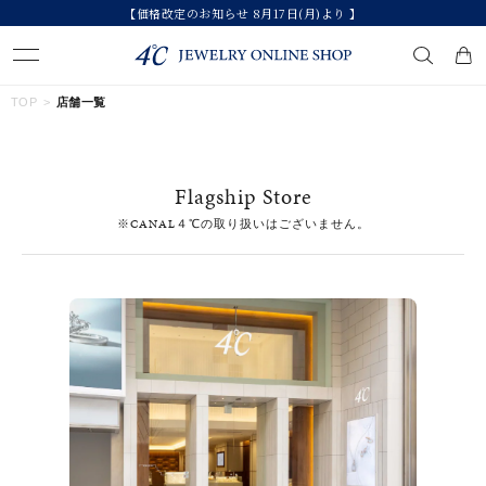
【価格改定のお知らせ 8月17日(月)より 】
キーワードで検索する
TOP
店舗一覧
人気検索キーワード
Flagship Store
#ペア
#ハーフエタニティリング
#エタニティ
※CANAL４℃の取り扱いはございません。
#ダイヤモンド ネックレス
#eギフト
ブランド
カテゴリー
すべてのジュエリー
素材