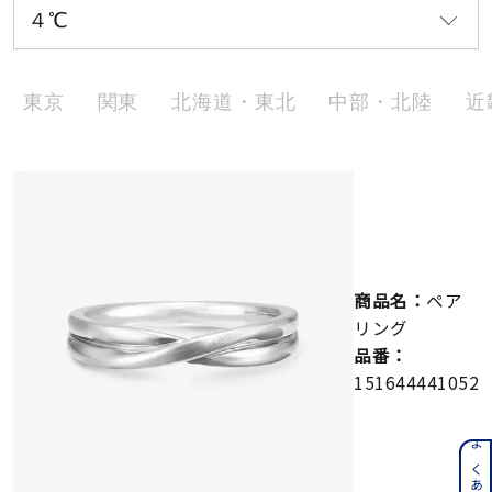
メンズ
～
リングサイズ
東京
関東
北海道・東北
中部・北陸
近
価格
¥0
¥400,000
在庫
在庫ありのみ
すべて表示
商品名：
ペア
リング
品番：
151644441052