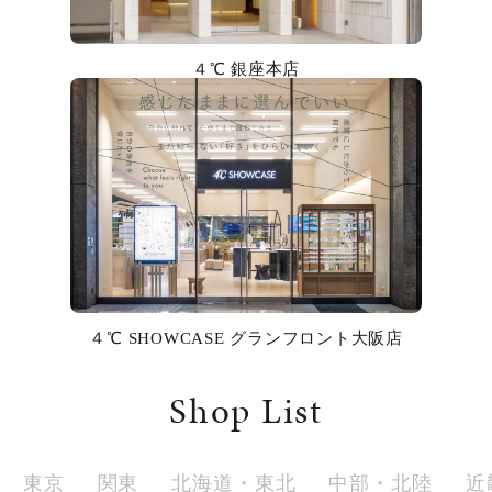
カラー
４℃ 銀座本店
誕生石
モチーフ
石の色
ファッションテイスト
着用シーン
４℃ SHOWCASE グランフロント大阪店
コレクション
Shop List
レディース
～
リングサイズ
東京
関東
北海道・東北
中部・北陸
近