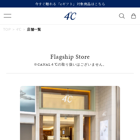
今すぐ贈れる「eギフト」対象商品はこちら
キーワードで検索する
TOP
4℃
店舗一覧
人気検索キーワード
Flagship Store
#ペア
#ハーフエタニティリング
#エタニティ
※CANAL４℃の取り扱いはございません。
#ダイヤモンド ネックレス
#eギフト
ブランド
４℃
カテゴリー
すべてのジュエリー
素材