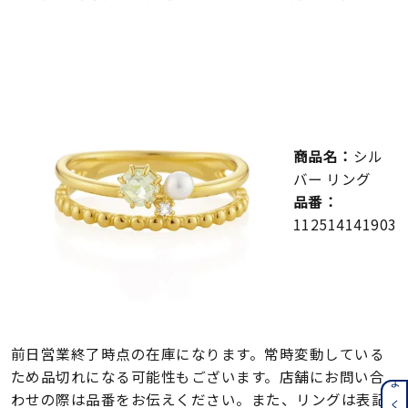
メンズ
～
リングサイズ
価格
¥0
¥400,000
商品名：
シル
在庫
在庫ありのみ
すべて表示
バー リング
品番：
112514141903
前日営業終了時点の在庫になります。常時変動している
ため品切れになる可能性もございます。店舗にお問い合
わせの際は品番をお伝えください。また、リングは表記