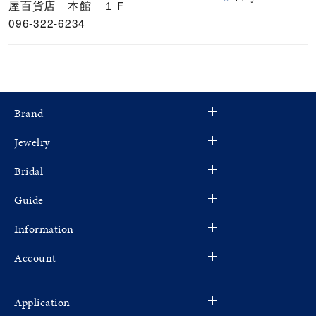
屋百貨店 本館 １Ｆ
096-322-6234
Brand
Jewelry
Bridal
Guide
Information
Account
Application