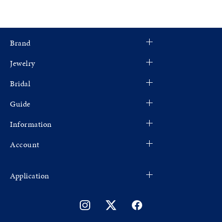
Brand
Jewelry
Bridal
Guide
Information
Account
Application