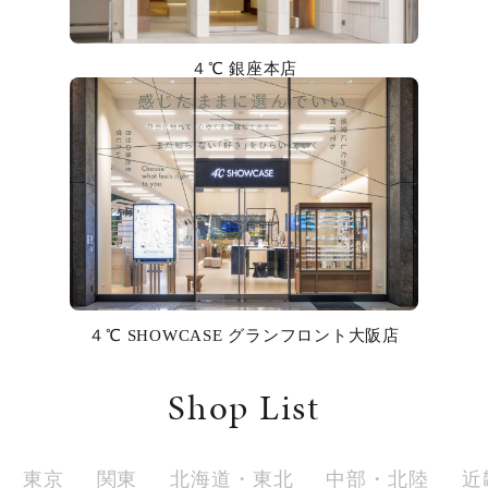
カラー
４℃ 銀座本店
誕生石
モチーフ
石の色
ファッションテイスト
着用シーン
４℃ SHOWCASE グランフロント大阪店
コレクション
Shop List
レディース
～
リングサイズ
東京
関東
北海道・東北
中部・北陸
近