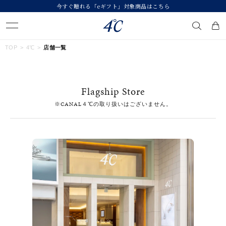
今すぐ贈れる「eギフト」対象商品はこちら
キーワードで検索する
TOP
4℃
店舗一覧
人気検索キーワード
Flagship Store
#summer
#ペア
#ダイヤモンド ネックレス
#エタニティ
※CANAL４℃の取り扱いはございません。
#くまのプーさん
ブランド
４℃
カテゴリー
すべてのジュエリー
素材