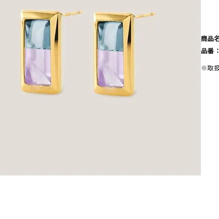
#ハーフエタニティリング
#エタニティ
#ダイヤモンド ネックレス
商品
品番
※取
ナ
K18
K10
K7
ゴールド
シルバー
ステ
ーカラー
ピンクカラー
ホワイトカラー
トリプルカラー
誕生石
2月の誕生石
3月の誕生石
4月の誕生石
5月の
誕生石
8月の誕生石
9月の誕生石
10月の誕生石
11
リセット
絞り込んで検索する
ハート
一粒
三石
パヴェ
ライン
馬蹄