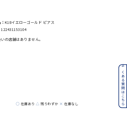
#eギフト
名：
K18イエローゴールド ピアス
：
122431153104
扱いの店舗はありません。
ンレス
よくある質問はこちら
その他
誕生石
6月の誕生石
○
△
×
在庫あり
残りわずか
在庫なし
月の誕生石
12月の誕生石
ムーン
フラワー