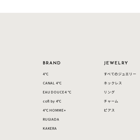
モチーフ
クロス
クリア
石の色
レッド
ファッションテイスト
フェミ
BRAND
JEWELRY
着用シーン
オフィ
4℃
すべてのジュエリー
CANAL 4℃
ネックレス
耳周り
EAU DOUCE４℃
リング
コレクション
公式オ
cofl by 4℃
チャーム
4℃ HOMME+
ピアス
レディース
RUGIADA
リングサイズ
KAKERA