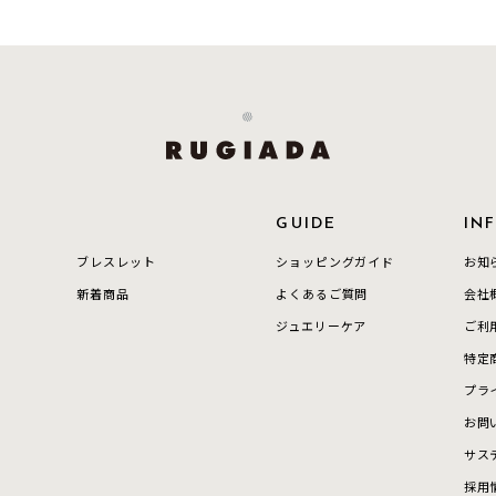
ダブルループ
星座
イニシャル
リボン
その他
ホワイト
ピンク
パープル
ブルー
グリーン
マルチカラー
ニン
エレガント
カジュアル
フォーマル
モード
GUIDE
IN
ス
ご褒美
記念日
誕生日
気分転換
デート
ブレスレット
ショッピングガイド
お知
新着商品
よくあるご質問
会社
ジュエリー
腕周りジュエリー
ペアジュエリー
ベストセレ
ジュエリーケア
ご利
ンラインショップ限定
特定
プラ
お問
～
サス
採用