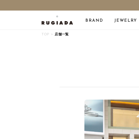
BRAND
JEWELRY
TOP
店舗一覧
ALL JEWELRY
NECKLACE
RING
CHARM
PIERCED EARRINGS
BRAC