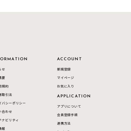
イエロー
ブラウン
シンプル
ユニセックス
FORMATION
ACCOUNT
結婚式
推し活
らせ
新規登録
概要
マイページ
クション
用規約
お気に入り
商取引法
APPLICATION
イバシーポリシー
アプリについて
い合わせ
会員登録手順
テナビリティ
連携方法
情報