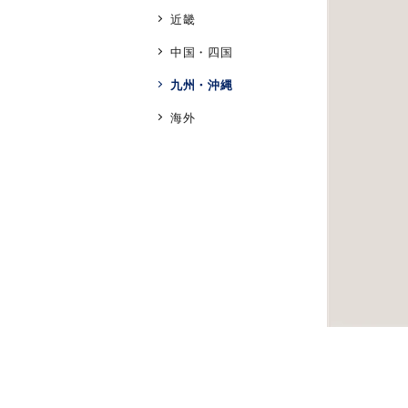
人気検索キーワード
#ペア
近畿
中国・四国
ブランド
九州・沖縄
海外
カテゴリー
素材
プラチ
カラー
イエロ
1月の
誕生石
7月の
しずく