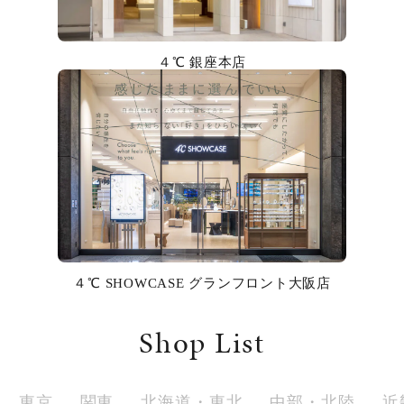
カラー
誕生石
４℃ 銀座本店
モチーフ
石の色
ファッションテイスト
着用シーン
４℃ SHOWCASE グランフロント大阪店
コレクション
Shop List
レディース
～
リングサイズ
東京
関東
北海道・東北
中部・北陸
近