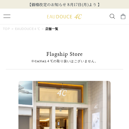
【価格改定のお知らせ 8月17日(月)より 】
キーワードで検索する
TOP
EAUDOUCE４℃
店舗一覧
人気検索キーワード
Flagship Store
#summer
#ペア
#ダイヤモンド ネックレス
#エタニティ
※CANAL４℃の取り扱いはございません。
#くまのプーさん
ブランド
EAU DOUCE４℃
カテゴリー
すべてのジュエリー
素材