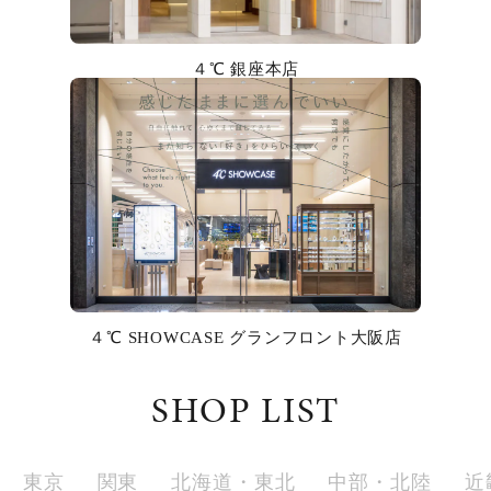
カラー
４℃ 銀座本店
誕生石
モチーフ
石の色
ファッションテイスト
着用シーン
４℃ SHOWCASE グランフロント大阪店
コレクション
SHOP LIST
レディース
～
リングサイズ
東京
関東
北海道・東北
中部・北陸
近