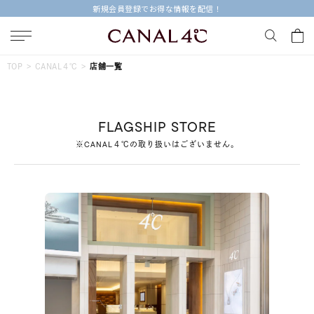
新規会員登録でお得な情報を配信！
キーワードで検索する
TOP
CANAL４℃
店舗一覧
人気検索キーワード
FLAGSHIP STORE
#ペア
#ハーフエタニティリング
#エタニティ
※CANAL４℃の取り扱いはございません。
#ダイヤモンド ネックレス
#eギフト
ブランド
Canal４℃
カテゴリー
すべてのジュエリー
素材