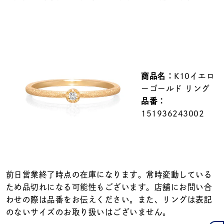
メンズ
～
リングサイズ
価格
¥0
¥400,000
商品名：
K10イエロ
ーゴールド リング
在庫
在庫ありのみ
すべて表示
品番：
151936243002
前日営業終了時点の在庫になります。常時変動している
ため品切れになる可能性もございます。店舗にお問い合
わせの際は品番をお伝えください。また、リングは表記
のないサイズのお取り扱いはございません。