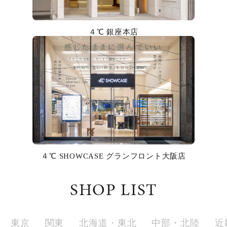
カラー
４℃ 銀座本店
誕生石
モチーフ
石の色
ファッションテイスト
着用シーン
４℃ SHOWCASE グランフロント大阪店
コレクション
SHOP LIST
レディース
～
リングサイズ
東京
関東
北海道・東北
中部・北陸
近