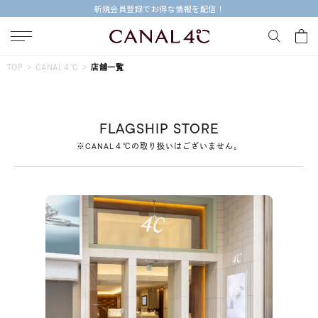
新規会員登録でお得な情報を配信！
キーワードで検索する
TOP
CANAL４℃
店舗一覧
人気検索キーワード
FLAGSHIP STORE
#summer
#ペア
#ダイヤモンド ネックレス
※CANAL４℃の取り扱いはございません。
#エタニティ
#くまのプーさん
ブランド
Canal４℃
カテゴリー
すべてのジュエリー
素材