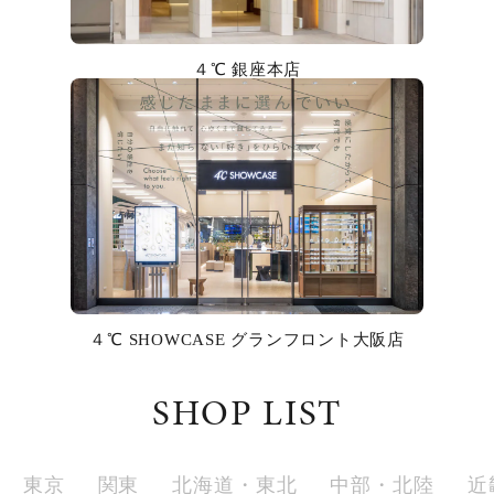
カラー
４℃ 銀座本店
誕生石
モチーフ
石の色
ファッションテイスト
着用シーン
４℃ SHOWCASE グランフロント大阪店
コレクション
SHOP LIST
レディース
～
リングサイズ
東京
関東
北海道・東北
中部・北陸
近