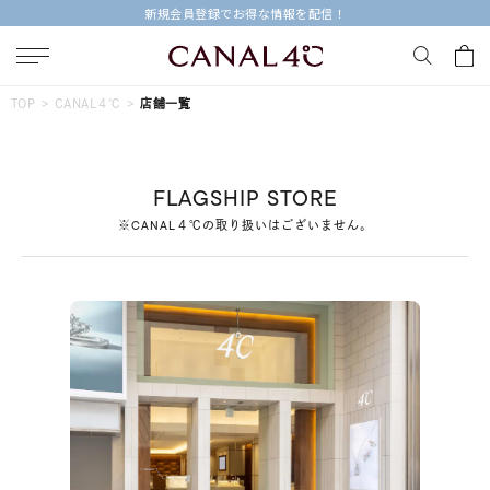
新規会員登録でお得な情報を配信！
キーワードで検索する
TOP
CANAL４℃
店舗一覧
人気検索キーワード
FLAGSHIP STORE
#summer
#ダイヤモンド ネックレス
#くまのプーさん
※CANAL４℃の取り扱いはございません。
#エタニティ
#ジュエリー
ブランド
Canal４℃
カテゴリー
すべてのジュエリー
素材