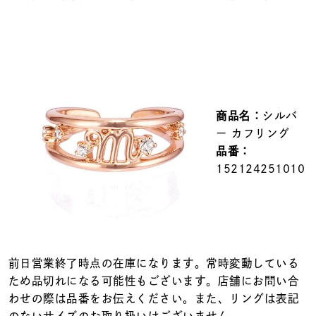
メンズ
～
リングサイズ
価格
¥0
¥400,000
商品名：
シルバ
在庫
在庫ありのみ
すべて表示
ー カフリング
品番：
152124251010
前日営業終了時点の在庫になります。常時変動している
ため品切れになる可能性もございます。店舗にお問い合
わせの際は品番をお伝えください。また、リングは表記