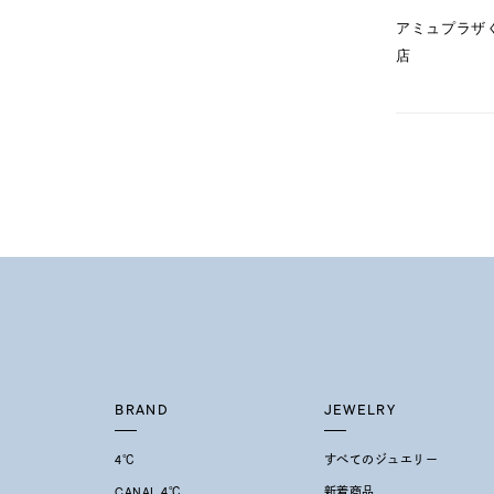
1月の
アミュプラザ
誕生石
7月の
店
しずく
モチーフ
クロス
クリア
石の色
レッド
ファッションテイスト
フェミ
着用シーン
オフィ
BRAND
JEWELRY
耳周り
コレクション
4℃
すべてのジュエリー
公式オ
CANAL 4℃
新着商品