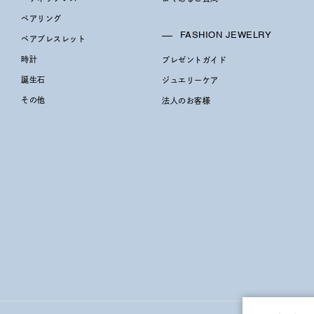
ペアリング
～
FASHION JEWELRY
ペアブレスレット
時計
プレゼントガイド
誕生石
ジュエリーケア
～
その他
法人のお客様
¥400,00
庫ありのみ
すべて表示