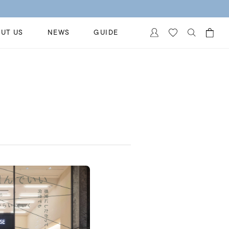
UT US
NEWS
GUIDE
カートに商品がありません。
イヤリング
al Jewelry
ペアブレスレット
保証
ー
ベストセラー
イダルサービス
ングはこちら
イダルリングの選び方