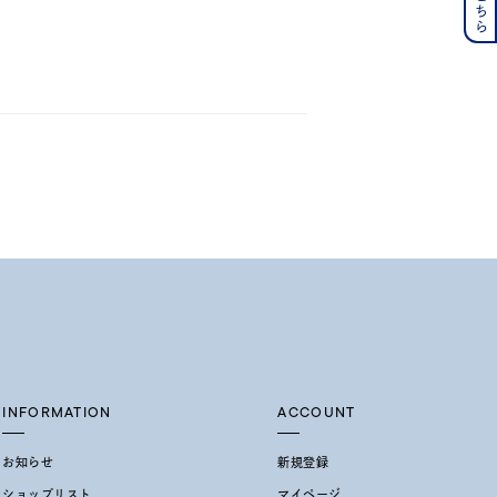
の誕生石
6月の誕生石
月の誕生石
12月の誕生石
ムーン
フラワー
イエロー
ブラウン
シンプル
ユニセックス
結婚式
推し活
INFORMATION
ACCOUNT
レクション
お知らせ
新規登録
ショップリスト
マイページ