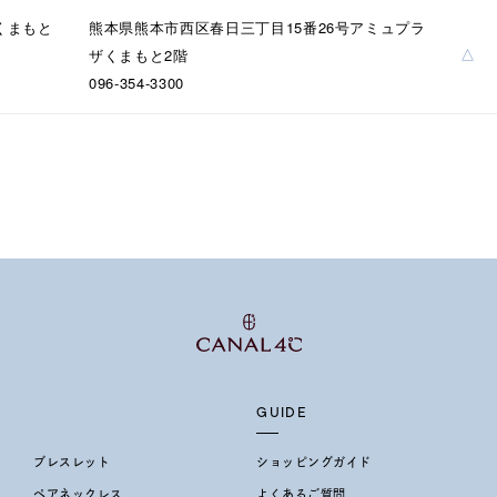
誕生石
2月の誕生石
3月の誕生石
4月の誕生石
5月
くまもと
熊本県熊本市西区春日三丁目15番26号アミュプラ
誕生石
8月の誕生石
9月の誕生石
10月の誕生石
11
△
ザくまもと2階
096-354-3300
リセット
絞り込んで検索する
ハート
一粒
三石
パヴェ
ライン
馬蹄
ダブルループ
星座
イニシャル
リボン
その他
ホワイト
ピンク
パープル
ブルー
グリーン
マルチカラー
ニン
エレガント
カジュアル
フォーマル
モード
ス
ご褒美
記念日
誕生日
気分転換
デート
GUIDE
ジュエリー
腕周りジュエリー
ペアジュエリー
ベストセ
ブレスレット
ショッピングガイド
ンラインショップ限定
ペアネックレス
よくあるご質問