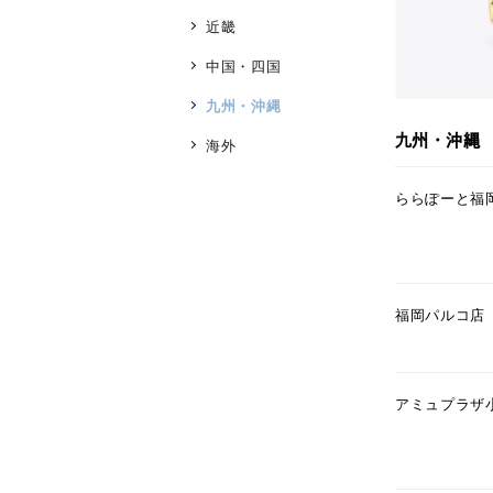
近畿
中国・四国
九州・沖縄
人気検索キーワード
#ペア
九州・沖縄
海外
ららぽーと福
ブランド
カテゴリー
福岡パルコ店
素材
プラチ
アミュプラザ
カラー
イエロ