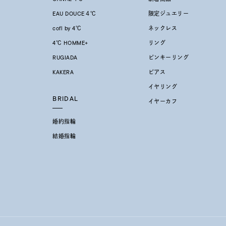
EAU DOUCE４℃
限定ジュエリー
レディース
リングサイズ
cofl by 4℃
ネックレス
4℃ HOMME+
リング
RUGIADA
ピンキーリング
メンズ
リングサイズ
KAKERA
ピアス
イヤリング
BRIDAL
価格
イヤーカフ
¥0
婚約指輪
在庫
在
結婚指輪