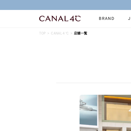
BRAND
TOP
CANAL４℃
店舗一覧
ネックレス
リング
Online Shop
イヤーカフ
ブレスレット
ショッピングガイド
時計
誕生石
よくあるご質問
すべてのジュエリー
ジュエリーポ