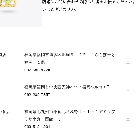
店舗にお問い合わせの際は品番をお伝えください
いはございません。
#eギフト
#ハーフエタニティリング
#刻印可
#メンズ ネックレ
岡店
福岡県福岡市博多区那珂６－２３－１ららぽーと
△
福岡 １階
092-586-9720
福岡県福岡市中央区天神2-11-1福岡パルコ 3F
△
092-235-7357
ナ
K18
K10
K7
ゴールド
シルバー
ステ
小倉店
福岡県北九州市小倉北区浅野１－１－１アミュプ
△
ラザ小倉 西館 ３Ｆ
ーカラー
ピンクカラー
ホワイトカラー
トリプルカラー
093-512-1204