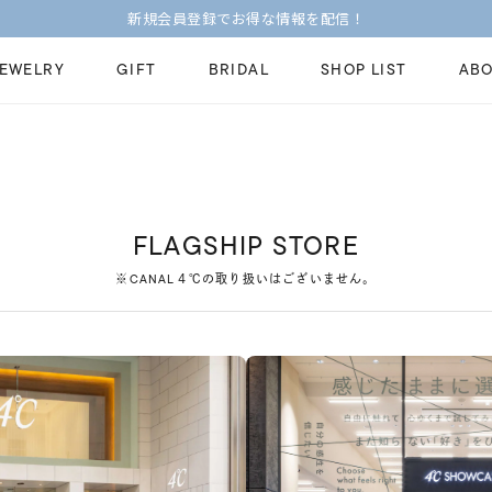
新規会員登録でお得な情報を配信！
JEWELRY
GIFT
BRIDAL
SHOP LIST
ABO
ピンキーリング
ピアス
Fashion Jewelry
Brid
ペアネックレス
ペアリング
プレゼントガイド
永久
FLAGSHIP STORE
新着商品
限定ジュエリ
ジュエリーケア
ブラ
※CANAL４℃の取り扱いはございません。
ーチ
アジャスター
ブライダルリ
法人のお客様
ブラ