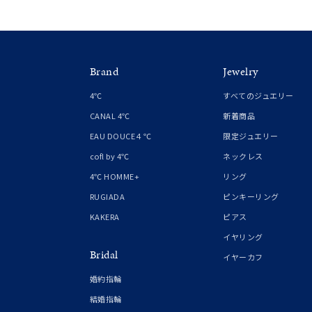
クリア
石の色
レッド
Brand
Jewelry
ファッションテイスト
フェミ
4℃
すべてのジュエリー
CANAL 4℃
新着商品
着用シーン
オフィ
EAU DOUCE４℃
限定ジュエリー
cofl by 4℃
ネックレス
耳周り
4℃ HOMME+
リング
コレクション
公式オ
RUGIADA
ピンキーリング
KAKERA
ピアス
レディース
イヤリング
リングサイズ
Bridal
イヤーカフ
婚約指輪
メンズ
結婚指輪
リングサイズ