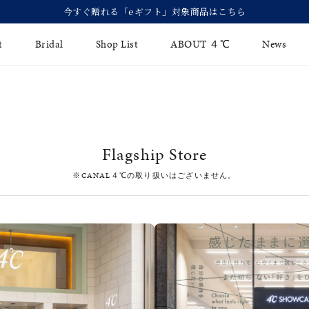
今すぐ贈れる「eギフト」対象商品はこちら
t
Bridal
Shop List
ABOUT ４℃
News
リング
Fashion Jewelry
Brida
イヤリング
ジュエリーケア
永久保
Flagship Store
バングル
法人のお客様
ブライ
※CANAL４℃の取り扱いはございません。
ペアブレスレット
ブライ
その他のアイテム