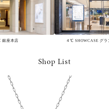
℃ 銀座本店
４℃ SHOWCASE 
Shop List
r
#ダイヤモンド ネックレス
#くまのプーさん
#ペア
#エタニ