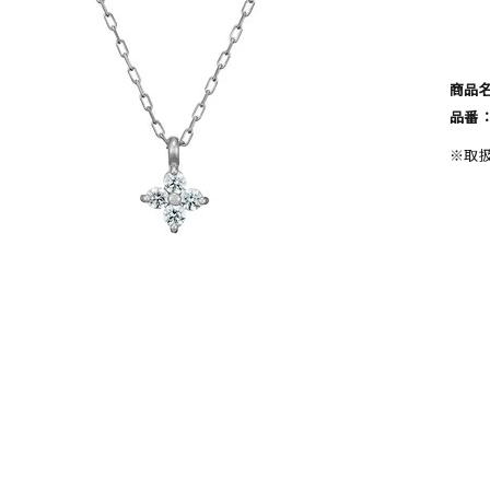
商品
品番
※取
ナ
K18
K10
K7
ゴールド
シルバー
ステ
ーカラー
ピンクカラー
ホワイトカラー
トリプルカラー
誕生石
2月の誕生石
3月の誕生石
4月の誕生石
5月の
誕生石
8月の誕生石
9月の誕生石
10月の誕生石
11
リセット
絞り込んで検索する
ハート
一粒
三石
パヴェ
ライン
馬蹄
ダブルループ
星座
イニシャル
リボン
その他