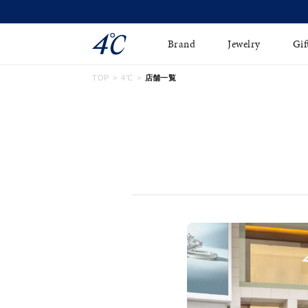
Brand
Jewelry
Gif
TOP
4℃
店舗一覧
ネックレス
ネックレスチェ-ン
Online Shop
ピンキーリング
ピアス
ショッピングガイド
イヤーカフ
ブレスレット
よくあるご質問
ペアネックレス
ペアリング
オンライン限定ジュエ
誕生石
リー
すべてのアイテム
ブライダルリング
はこちら