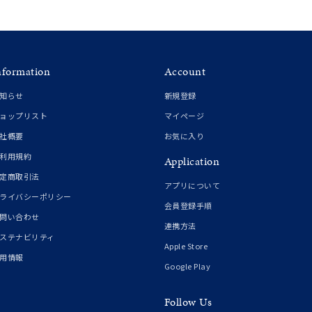
イエロー
ブラウン
nformation
Account
シンプル
ユニセックス
知らせ
新規登録
ョップリスト
マイページ
結婚式
推し活
社概要
お気に入り
利用規約
Application
クション
定商取引法
アプリについて
ライバシーポリシー
会員登録手順
問い合わせ
連携方法
ステナビリティ
Apple Store
用情報
Google Play
Follow Us