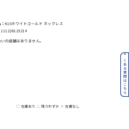
名：
K10ホワイトゴールド ネックレス
：
111226123214
扱いの店舗はありません。
ンレス
よくある質問はこちら
その他
誕生石
6月の誕生石
月の誕生石
12月の誕生石
○
△
×
在庫あり
残りわずか
在庫なし
ムーン
フラワー