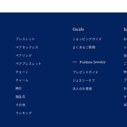
ホワイト
ピンク
パープル
ブルー
グリーン
マルチカラー
Guide
I
ニン
エレガント
カジュアル
フォーマル
モード
ブレスレット
ショッピングガイド
お
ペアネックレス
よくあるご質問
シ
ス
ご褒美
記念日
誕生日
気分転換
デート
ペアリング
会
Fashion Jewelry
ペアブレスレット
ご
ジュエリー
腕周りジュエリー
ペアジュエリー
ベストセレ
チェーン
特
プレゼントガイド
ンラインショップ限定
チャーム
プ
ジュエリーケア
時計
お
法人のお客様
誕生石
サ
～
その他
採
ランキング
～