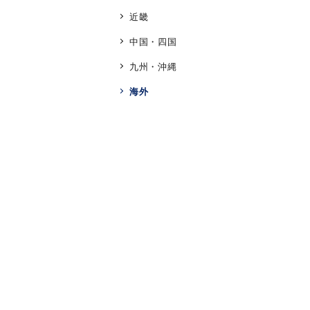
近畿
ブランド
中国・四国
九州・沖縄
カテゴリー
海外
素材
プラチ
カラー
イエロ
1月の
誕生石
7月の
しずく
モチーフ
クロス