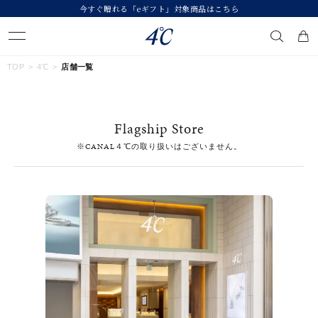
今すぐ贈れる「eギフト」対象商品はこちら
キーワードで検索する
TOP
4℃
店舗一覧
人気検索キーワード
Flagship Store
#summer
#ペア
#ダイヤモンド ネックレス
#エタニティ
※CANAL４℃の取り扱いはございません。
#くまのプーさん
ブランド
４℃
カテゴリー
すべてのジュエリー
素材