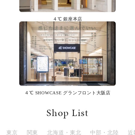
カラー
４℃ 銀座本店
誕生石
モチーフ
石の色
ファッションテイスト
着用シーン
４℃ SHOWCASE グランフロント大阪店
コレクション
Shop List
レディース
～
リングサイズ
東京
関東
北海道・東北
中部・北陸
近