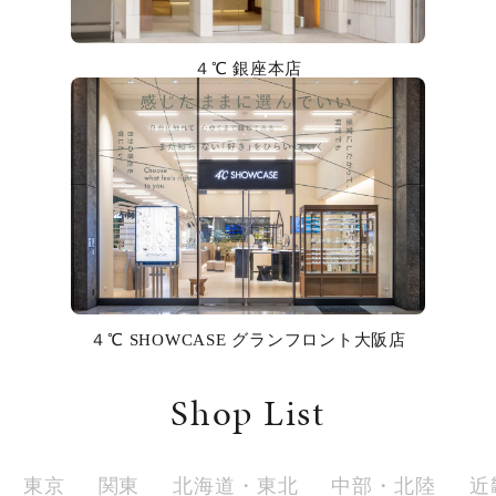
カラー
４℃ 銀座本店
誕生石
モチーフ
石の色
ファッションテイスト
着用シーン
４℃ SHOWCASE グランフロント大阪店
コレクション
Shop List
レディース
～
リングサイズ
東京
関東
北海道・東北
中部・北陸
近