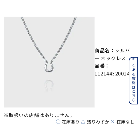
メンズ
～
リングサイズ
価格
¥0
¥400,000
商品名：
シルバ
在庫
在庫ありのみ
すべて表示
ー ネックレス
よくある質問はこちら
品番：
112144320014
※取扱いの店舗はありません。
○
△
×
在庫あり
残りわずか
在庫なし