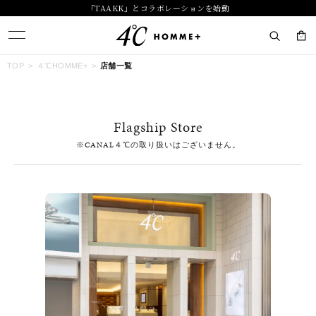
「TAAKK」とコラボレーションを始動
キーワードで検索する
TOP
４℃HOMME+
店舗一覧
人気検索キーワード
Flagship Store
#summer
#ダイヤモンド ネックレス
#くまのプーさん
※CANAL４℃の取り扱いはございません。
#エタニティ
#ジュエリー
ブランド
４℃ HOMME+
カテゴリー
すべてのジュエリー
素材