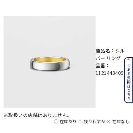
メンズ
～
リングサイズ
価格
¥0
¥400,000
商品名：
シル
在庫
在庫ありのみ
すべて表示
バー リング
よくある質問はこちら
品番：
112144340904
※取扱いの店舗はありません。
○
△
×
在庫あり
残りわずか
在庫なし