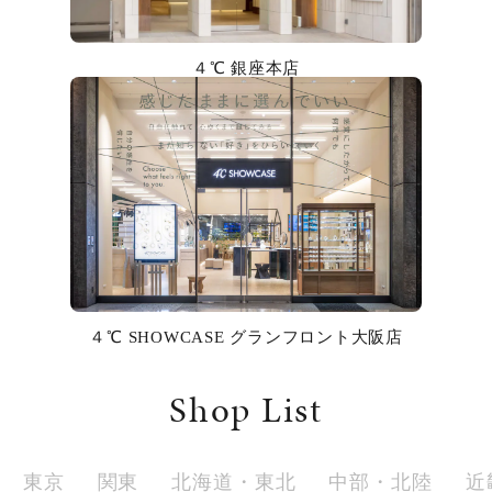
カラー
４℃ 銀座本店
誕生石
モチーフ
石の色
ファッションテイスト
着用シーン
４℃ SHOWCASE グランフロント大阪店
コレクション
Shop List
レディース
～
リングサイズ
東京
関東
北海道・東北
中部・北陸
近