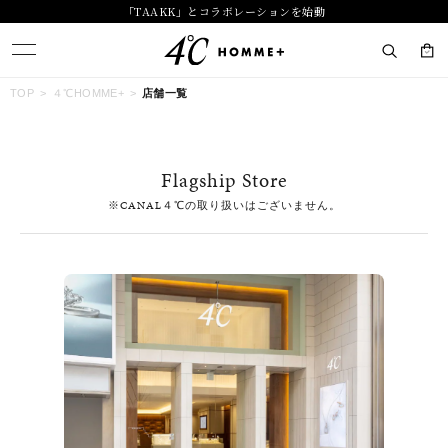
「TAAKK」とコラボレーションを始動
キーワードで検索する
TOP
４℃HOMME+
店舗一覧
人気検索キーワード
Flagship Store
#summer
#ペア
#ダイヤモンド ネックレス
#エタニティ
※CANAL４℃の取り扱いはございません。
#くまのプーさん
ブランド
４℃ HOMME+
カテゴリー
すべてのジュエリー
素材