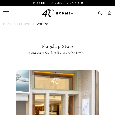
「TAAKK」とコラボレーションを始動
キーワードで検索する
TOP
４℃HOMME+
店舗一覧
人気検索キーワード
Flagship Store
#summer
#ダイヤモンド ネックレス
#くまのプーさん
※CANAL４℃の取り扱いはございません。
#ペア
#エタニティ
ブランド
４℃ HOMME+
カテゴリー
すべてのジュエリー
素材