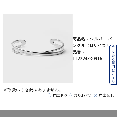
メンズ
～
リングサイズ
価格
¥0
¥400,000
商品名：
シルバー バ
ングル〈Mサイズ〉
在庫
在庫ありのみ
すべて表示
よくある質問はこちら
品番：
112224330916
※取扱いの店舗はありません。
○
△
×
在庫あり
残りわずか
在庫なし