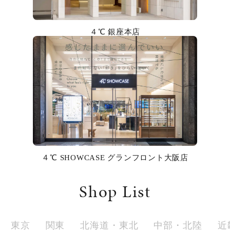
カラー
４℃ 銀座本店
誕生石
モチーフ
石の色
ファッションテイスト
着用シーン
４℃ SHOWCASE グランフロント大阪店
コレクション
Shop List
レディース
～
リングサイズ
東京
関東
北海道・東北
中部・北陸
近