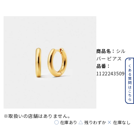
メンズ
～
リングサイズ
価格
¥0
¥400,000
商品名：
シル
在庫
在庫ありのみ
すべて表示
バー ピアス
よくある質問はこちら
品番：
112224350902
※取扱いの店舗はありません。
○
△
×
在庫あり
残りわずか
在庫なし