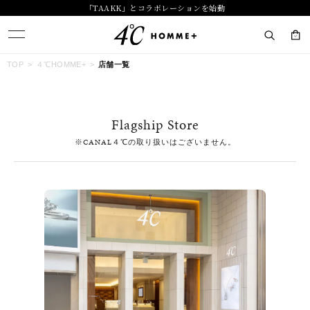
「TAAKK」とコラボレーションを始動
キーワードで検索する
TOP
４℃HOMME+
店舗一覧
人気検索キーワード
Flagship Store
#summer
#ペア
#ダイヤモンド ネックレス
#エタニティ
※CANAL４℃の取り扱いはございません。
#くまのプーさん
ブランド
４℃ HOMME+
カテゴリー
すべてのジュエリー
素材