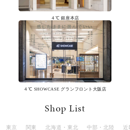
カラー
４℃ 銀座本店
誕生石
モチーフ
石の色
ファッションテイスト
着用シーン
４℃ SHOWCASE グランフロント大阪店
コレクション
Shop List
レディース
～
リングサイズ
東京
関東
北海道・東北
中部・北陸
近