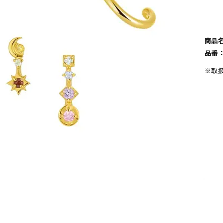
商品
品番
※取
ナ
K18
K10
K7
ゴールド
シルバー
ステ
ーカラー
ピンクカラー
ホワイトカラー
トリプルカラー
誕生石
2月の誕生石
3月の誕生石
4月の誕生石
5月の
誕生石
8月の誕生石
9月の誕生石
10月の誕生石
11
リセット
絞り込んで検索する
ハート
一粒
三石
パヴェ
ライン
馬蹄
ダブルループ
星座
イニシャル
リボン
その他