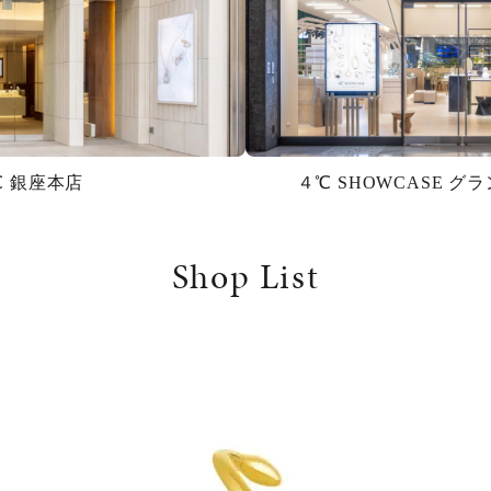
℃ 銀座本店
４℃ SHOWCASE 
Shop List
#eギフト
#ハーフエタニティリング
#刻印可
#メンズ ネックレス