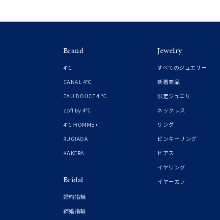
クリア
石の色
レッド
Brand
Jewelry
ファッションテイスト
フェミ
4℃
すべてのジュエリー
CANAL 4℃
新着商品
着用シーン
オフィ
EAU DOUCE４℃
限定ジュエリー
cofl by 4℃
ネックレス
耳周り
4℃ HOMME+
リング
コレクション
公式オ
RUGIADA
ピンキーリング
KAKERA
ピアス
レディース
イヤリング
リングサイズ
Bridal
イヤーカフ
婚約指輪
メンズ
結婚指輪
リングサイズ