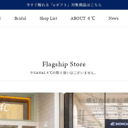
今すぐ贈れる「eギフト」対象商品はこちら
t
Bridal
Shop List
ABOUT ４℃
News
リング
Fashion Jewelry
Brida
イヤリング
ジュエリーケア
永久保
Flagship Store
バングル
法人のお客様
ブライ
※CANAL４℃の取り扱いはございません。
ペアブレスレット
ブライ
その他のアイテム