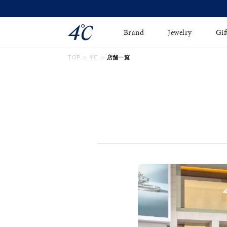
Brand
Jewelry
Gif
TOP
4℃
店舗一覧
ネックレス
ネックレスチェ-ン
Online Shop
ピンキーリング
ピアス
ショッピングガイド
イヤーカフ
ブレスレット
よくあるご質問
ペアネックレス
ペアリング
オンライン限定ジュエ
誕生石
リー
すべてのアイテム
ブライダルリング
はこちら