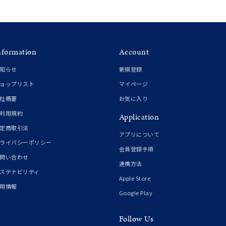
イエロー
ブラウン
nformation
Account
シンプル
ユニセックス
知らせ
新規登録
ョップリスト
マイページ
結婚式
推し活
社概要
お気に入り
利用規約
Application
クション
定商取引法
アプリについて
ライバシーポリシー
会員登録手順
問い合わせ
連携方法
ステナビリティ
Apple Store
用情報
Google Play
Follow Us