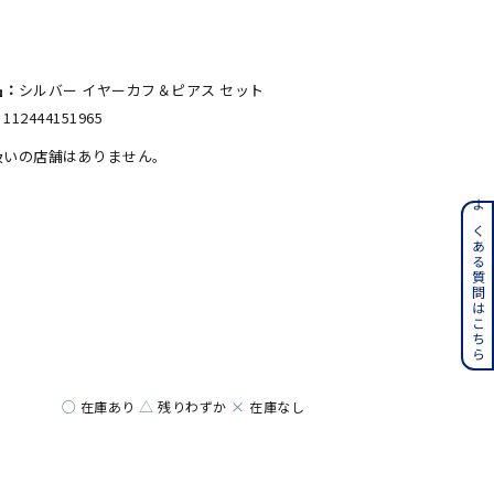
名：
シルバー イヤーカフ＆ピアス セット
：
112444151965
扱いの店舗はありません。
ンレス
よくある質問はこちら
その他
誕生石
6月の誕生石
月の誕生石
12月の誕生石
○
△
×
在庫あり
残りわずか
在庫なし
ムーン
フラワー