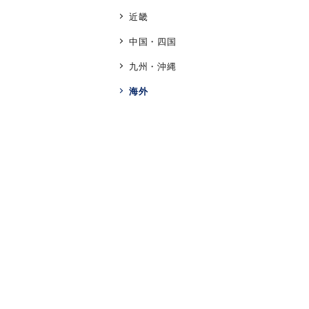
近畿
ブランド
中国・四国
九州・沖縄
カテゴリー
海外
素材
プラチ
カラー
イエロ
1月の
誕生石
7月の
しずく
モチーフ
クロス