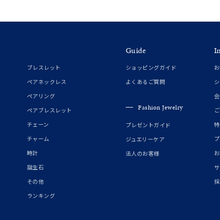
ホワイト
ピンク
パープル
ブルー
グリーン
マルチカラー
Guide
I
ニン
エレガント
カジュアル
フォーマル
モード
ブレスレット
ショッピングガイド
お
ペアネックレス
よくあるご質問
シ
ス
ご褒美
記念日
誕生日
気分転換
デート
ペアリング
会
Fashion Jewelry
ペアブレスレット
ご
ジュエリー
腕周りジュエリー
ペアジュエリー
ベストセレ
チェーン
特
プレゼントガイド
ンラインショップ限定
チャーム
プ
ジュエリーケア
時計
お
法人のお客様
誕生石
サ
～
その他
採
ランキング
～