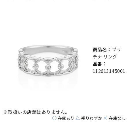
メンズ
～
リングサイズ
価格
¥0
¥400,000
商品名：
プラ
在庫
在庫ありのみ
すべて表示
チナ リング
品番：
112613145001
※取扱いの店舗はありません。
○
△
×
在庫あり
残りわずか
在庫なし