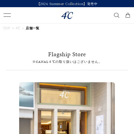
【2026 Summer Collection】発売中
キーワードで検索する
TOP
4℃
店舗一覧
人気検索キーワード
Flagship Store
#ペア
#ハーフエタニティリング
#エタニティ
※CANAL４℃の取り扱いはございません。
#ダイヤモンド ネックレス
#eギフト
ブランド
４℃
カテゴリー
すべてのジュエリー
素材