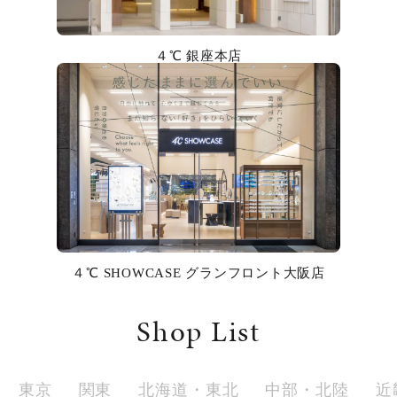
カラー
４℃ 銀座本店
誕生石
モチーフ
石の色
ファッションテイスト
着用シーン
４℃ SHOWCASE グランフロント大阪店
コレクション
Shop List
レディース
～
リングサイズ
東京
関東
北海道・東北
中部・北陸
近