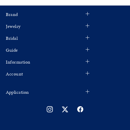
Brand
Jewelry
Bridal
Guide
Information
Account
Application