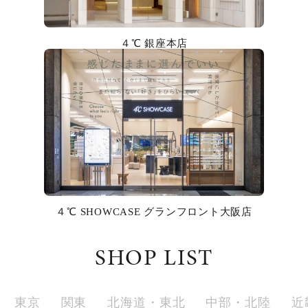
カラー
４℃ 銀座本店
誕生石
モチーフ
石の色
ファッションテイスト
着用シーン
４℃ SHOWCASE グランフロント大阪店
コレクション
SHOP LIST
レディース
～
リングサイズ
東京
関東
北海道・東北
中部・北陸
近