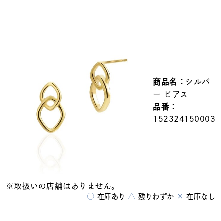
メンズ
～
リングサイズ
価格
¥0
¥400,000
商品名：
シルバ
在庫
在庫ありのみ
すべて表示
ー ピアス
品番：
152324150003
※取扱いの店舗はありません。
○
△
×
在庫あり
残りわずか
在庫なし