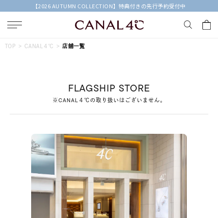
【2026 AUTUMN COLLECTION】特典付きの先行予約受付中
キーワードで検索する
TOP
CANAL４℃
店舗一覧
人気検索キーワード
FLAGSHIP STORE
#summer
#ペア
#ダイヤモンド ネックレス
※CANAL４℃の取り扱いはございません。
#エタニティ
#くまのプーさん
ブランド
Canal４℃
カテゴリー
すべてのジュエリー
素材