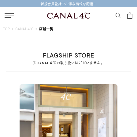
新規会員登録でお得な情報を配信！
キーワードで検索する
TOP
CANAL４℃
店舗一覧
人気検索キーワード
FLAGSHIP STORE
#summer
#ダイヤモンド ネックレス
#くまのプーさん
※CANAL４℃の取り扱いはございません。
#エタニティ
#ジュエリー
ブランド
Canal４℃
カテゴリー
すべてのジュエリー
素材