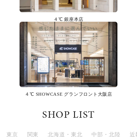
カラー
４℃ 銀座本店
誕生石
モチーフ
石の色
ファッションテイスト
着用シーン
４℃ SHOWCASE グランフロント大阪店
コレクション
SHOP LIST
レディース
～
リングサイズ
東京
関東
北海道・東北
中部・北陸
近