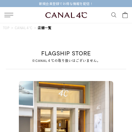
新規会員登録でお得な情報を配信！
キーワードで検索する
TOP
CANAL４℃
店舗一覧
人気検索キーワード
FLAGSHIP STORE
#summer
#ダイヤモンド ネックレス
#くまのプーさん
※CANAL４℃の取り扱いはございません。
#エタニティ
#ジュエリー
ブランド
Canal４℃
カテゴリー
すべてのジュエリー
素材