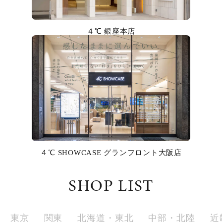
カラー
４℃ 銀座本店
誕生石
モチーフ
石の色
ファッションテイスト
着用シーン
４℃ SHOWCASE グランフロント大阪店
コレクション
SHOP LIST
レディース
～
リングサイズ
東京
関東
北海道・東北
中部・北陸
近