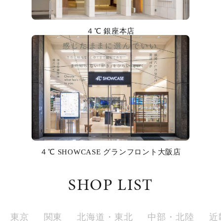
カラー
４℃ 銀座本店
誕生石
モチーフ
石の色
ファッションテイスト
着用シーン
４℃ SHOWCASE グランフロント大阪店
コレクション
SHOP LIST
レディース
～
リングサイズ
東京
関東
北海道・東北
中部・北陸
近