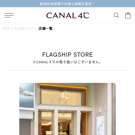
新規会員登録でお得な情報を配信！
キーワードで検索する
TOP
CANAL４℃
店舗一覧
人気検索キーワード
FLAGSHIP STORE
#summer
#ペア
#ダイヤモンド ネックレス
※CANAL４℃の取り扱いはございません。
#エタニティ
#くまのプーさん
ブランド
Canal４℃
カテゴリー
すべてのジュエリー
素材