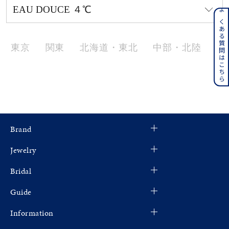
よくある質問はこちら
メンズ
～
リングサイズ
東京
関東
北海道・東北
中部・北陸
近
価格
¥0
¥400,000
在庫
在庫ありのみ
すべて表示
Brand
Jewelry
Bridal
Guide
Information