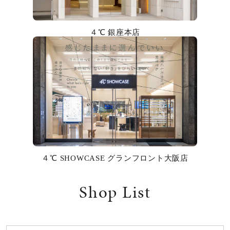
カラー
４℃ 銀座本店
誕生石
モチーフ
石の色
ファッションテイスト
着用シーン
４℃ SHOWCASE グランフロント大阪店
コレクション
Shop List
レディース
～
リングサイズ