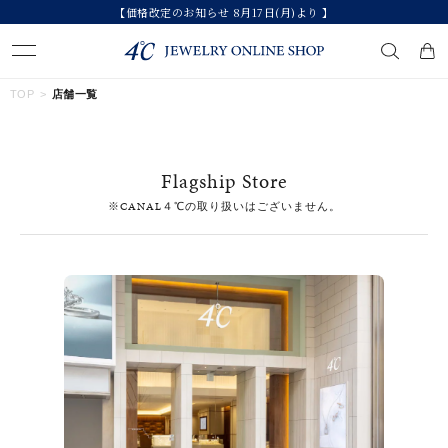
【価格改定のお知らせ 8月17日(月)より 】
キーワードで検索する
TOP
店舗一覧
人気検索キーワード
Flagship Store
#ペア
#eギフト
#ハーフエタニティリング
#刻印可
※CANAL４℃の取り扱いはございません。
#メンズ ネックレス
ブランド
カテゴリー
すべてのジュエリー
素材